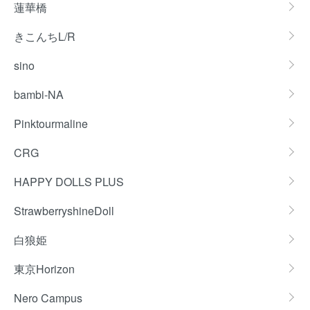
蓮華橋
きこんちL/R
sino
bambi-NA
Pinktourmaline
CRG
HAPPY DOLLS PLUS
StrawberryshineDoll
白狼姫
東京Horizon
Nero Campus