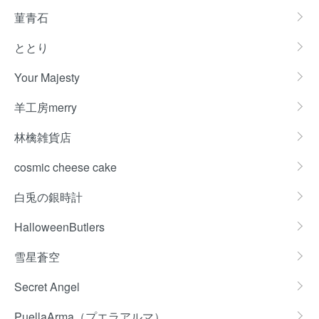
菫青石
ととり
Your Majesty
羊工房merry
林檎雑貨店
cosmic cheese cake
白兎の銀時計
HalloweenButlers
雪星蒼空
Secret Angel
PuellaArma（プエラアルマ）