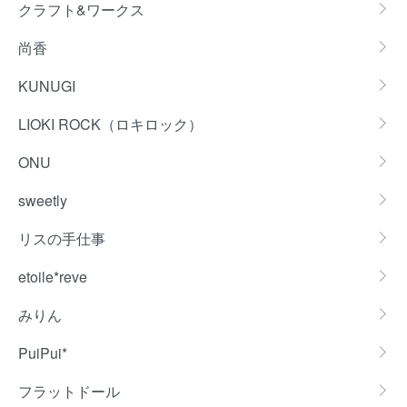
クラフト&ワークス
尚香
KUNUGI
LIOKI ROCK（ロキロック）
ONU
sweetly
リスの手仕事
etoile*reve
みりん
PuiPui*
フラットドール