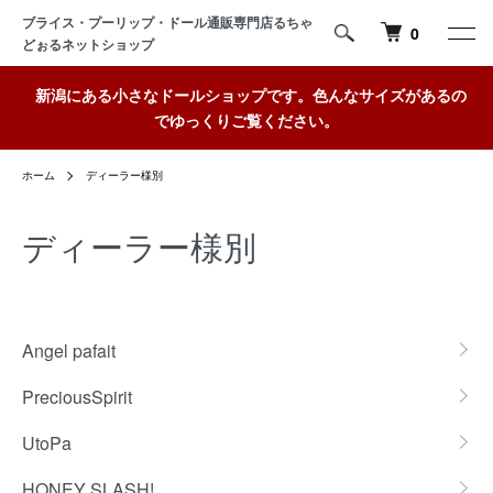
ブライス・プーリップ・ドール通販専門店るちゃ
0
どぉるネットショップ
新潟にある小さなドールショップです。色んなサイズがあるの
でゆっくりご覧ください。
ホーム
ディーラー様別
ディーラー様別
グループ一覧
Angel pafait
PreciousSpirit
UtoPa
HONEY SLASH!