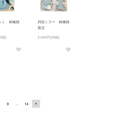
ゃく 林檎雑
貝殻ミラー 林檎雑
貨店
内税)
2,000円(内税)
...
9
14