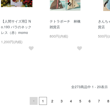
【人間サイズ用】N
テトラポーチ 林檎
きんち
o.193 バラのネック
雑貨店
貨店
レス（赤）momo
800円(内税)
500円(
1,200円(内税)
全
273
商品中
1 - 20
表示
1
2
3
4
5
6
7
8