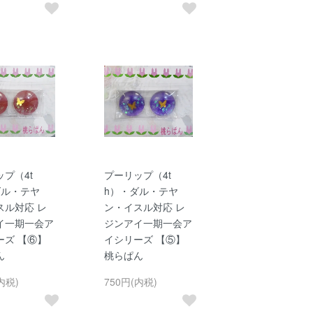
プ（4t
プーリップ（4t
ダル・テヤ
h）・ダル・テヤ
スル対応 レ
ン・イスル対応 レ
イ一期一会ア
ジンアイ一期一会ア
ーズ 【⑥】
イシリーズ 【⑤】
ん
桃らぱん
内税)
750円(内税)