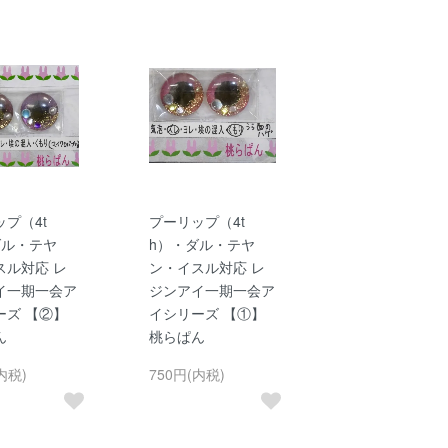
プ（4t
プーリップ（4t
ダル・テヤ
h）・ダル・テヤ
スル対応 レ
ン・イスル対応 レ
イ一期一会ア
ジンアイ一期一会ア
ーズ 【②】
イシリーズ 【①】
ん
桃らぱん
内税)
750円(内税)