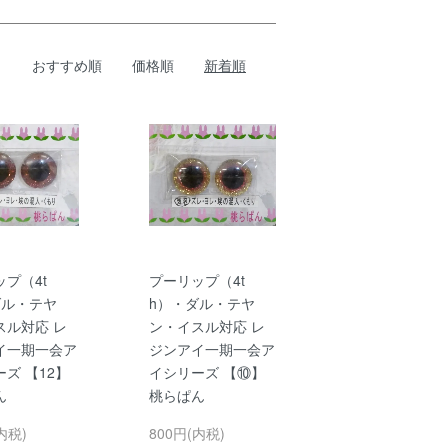
おすすめ順
価格順
新着順
プ（4t
プーリップ（4t
ダル・テヤ
h）・ダル・テヤ
スル対応 レ
ン・イスル対応 レ
イ一期一会ア
ジンアイ一期一会ア
ズ 【12】
イシリーズ 【⑩】
ん
桃らぱん
内税)
800円(内税)