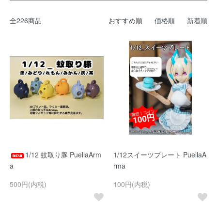
全226商品
おすすめ順
価格順
新着順
1/12 蚊取り豚 PuellaArm
1/12スイーツプレート PuellaA
a
rma
500円(内税)
100円(内税)