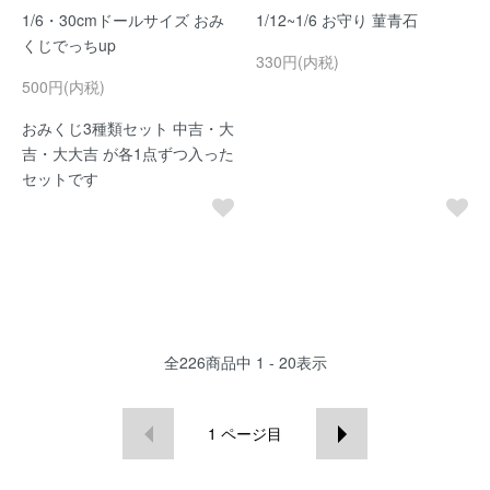
1/6・30cmドールサイズ おみ
1/12~1/6 お守り 菫青石
くじでっちup
330円(内税)
500円(内税)
おみくじ3種類セット 中吉・大
吉・大大吉 が各1点ずつ入った
セットです
全
226
商品中
1 - 20
表示
1
ページ目