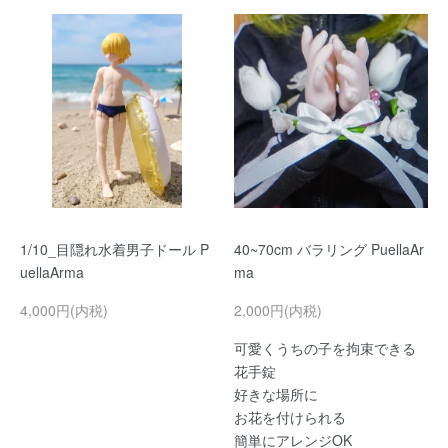
1/10_目隠れ水着男子ドール P
40~70cm バラリング PuellaAr
uellaArma
ma
4,000円(内税)
2,000円(内税)
可愛くうちの子を拘束できる
花手錠
好きな場所に
お花を付けられる
簡単にアレンジOK