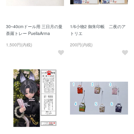
30~40cmドール用 三日月の曼
1/6小物2 御朱印帳 二夜のア
荼羅トレー PuellaArma
トリエ
1,500円(内税)
200円(内税)