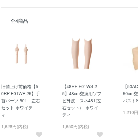
全4商品
旧値上げ前価格【5
【48RP-F01WS-2
【50AC
0RP-F01WP-25】手
5】48cm交換用ソフ
50cm
首パーツ 501 左右
ビ外皮 スネ481(左
バスト
セット ホワイテ
右セット) ホワイ
1,210
ィ
ティ
1,628円(内税)
1,650円(内税)