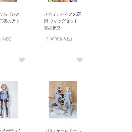
 花びらドレス
メガミデバイス朱羅
 二夜のアト
用 ウィッグセット
雪星蒼空
円(内税)
12,000円(内税)
 男子ボディ2
1/10スケールドール