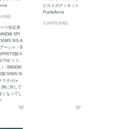
Arma
ビルドボディキット
PuellaArma
円(内税)
3,000円(内税)
パーツ対応美
NDAI SPI
30MS SIS-A
ィアーシャ・B
SPIRITS製/3
IS-T00 リリ
)・BANDAI
S製/30MS SI
 ララネル(※
１):胴に対して
短くなってし
す