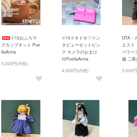
1/12おふろマ
1/10ドキドキ♡イン
DTA
グカップキット Pue
タビューセットピン
エスト
llaArma
ク カメラのおまけ
ベラー
付PuellaArma
服 二
5,000円(内税)
4,000円(内税)
3,000