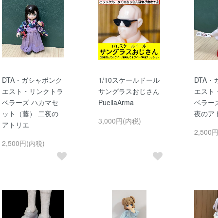
DTA・ガシャポンク
1/10スケールドール
DTA
エスト・リンクトラ
サングラスおじさん
エスト
ベラーズ ハカマセ
PuellaArma
ベラーズ
ット（藤） 二夜の
夜のア
3,000円(内税)
アトリエ
2,500
2,500円(内税)