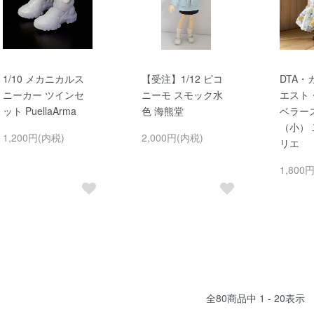
1/10 メカニカルス
【受注】1/12 ピコ
DTA
ニーカー ツインセ
ニーモ スモック水
エスト
ット PuellaArma
色 海熊堂
ベラー
（小）
1,200円(内税)
2,000円(内税)
リエ
1,800
全
80
商品中
1 - 20
表示