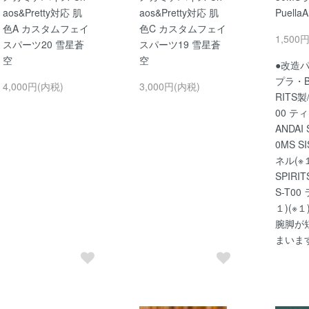
aos&Pretty対応 肌
aos&Pretty対応 肌
Puella
色A カスタムフェイ
色C カスタムフェイ
1,500
スパーツ20 雪星蒼
スパーツ19 雪星蒼
空
空
●改造
プラ・BA
4,000円(内税)
3,000円(内税)
RITS製/
00 テ
ANDAI 
0MS S
ネル(※１
SPIRIT
S-T00
１)(※
腕脚が
まいま