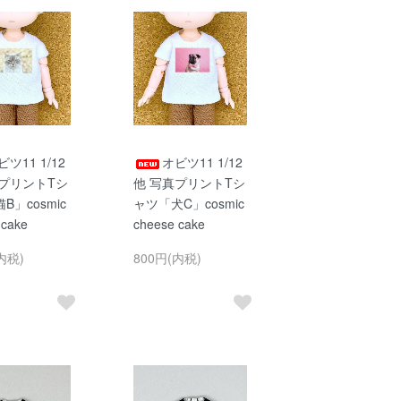
ビツ11 1/12
オビツ11 1/12
真プリントTシ
他 写真プリントTシ
B」cosmic
ャツ「犬C」cosmic
 cake
cheese cake
内税)
800円(内税)