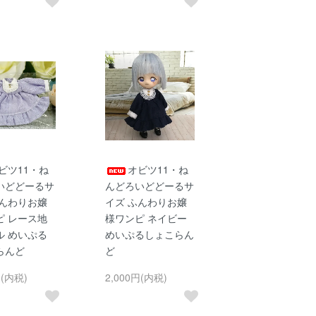
ビツ11・ね
オビツ11・ね
いどどーるサ
んどろいどどーるサ
ふんわりお嬢
イズ ふんわりお嬢
ピ レース地
様ワンピ ネイビー
ル めいぷる
めいぷるしょこらん
らんど
ど
円(内税)
2,000円(内税)