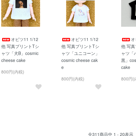
オビツ11 1/12
オビツ11 1/12
オ
他 写真プリントTシ
他 写真プリントTシ
他 写
ャツ「犬B」cosmic
ャツ「ユニコーン」
ャツ「
cheese cake
cosmic cheese cak
黒」cosm
e
cake
800円(内税)
800円(内税)
800円(
全
311
商品中
1 - 20
表示