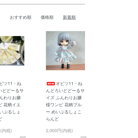
おすすめ順
価格順
新着順
ビツ11・ね
オビツ11・ね
いどどーるサ
んどろいどどーるサ
ふんわりお嬢
イズ ふんわりお嬢
ピ 花柄イエ
様ワンピ 花柄ブル
めいぷるしょ
ー めいぷるしょこ
ど
らんど
円(内税)
2,000円(内税)