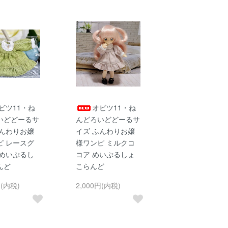
ビツ11・ね
オビツ11・ね
いどどーるサ
んどろいどどーるサ
ふんわりお嬢
イズ ふんわりお嬢
ピ レースグ
様ワンピ ミルクコ
 めいぷるし
コア めいぷるしょ
んど
こらんど
円(内税)
2,000円(内税)