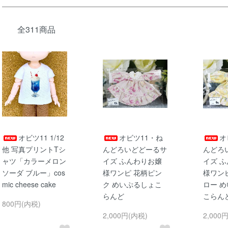
全311商品
オビツ11 1/12
オビツ11・ね
オ
他 写真プリントTシ
んどろいどどーるサ
んどろ
ャツ「カラーメロン
イズ ふんわりお嬢
イズ 
ソーダ ブルー」cos
様ワンピ 花柄ピン
様ワン
mic cheese cake
ク めいぷるしょこ
ロー 
らんど
こらん
800円(内税)
2,000円(内税)
2,000