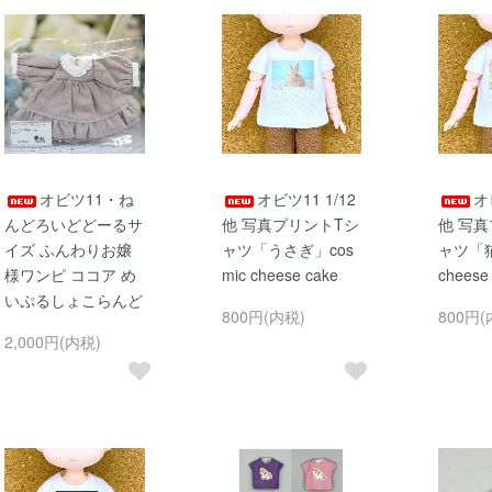
オビツ11・ね
オビツ11 1/12
オ
んどろいどどーるサ
他 写真プリントTシ
他 写
イズ ふんわりお嬢
ャツ「うさぎ」cos
ャツ「猫
様ワンピ ココア め
mic cheese cake
cheese
いぷるしょこらんど
800円(内税)
800円(
2,000円(内税)