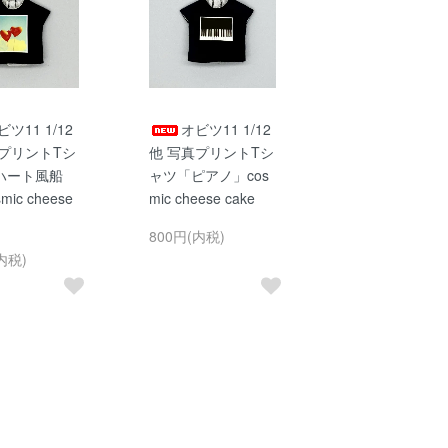
ビツ11 1/12
オビツ11 1/12
真プリントTシ
他 写真プリントTシ
ハート風船
ャツ「ピアノ」cos
ic cheese
mic cheese cake
800円(内税)
内税)