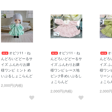
オビツ11・ね
オビツ11・ね
オ
んどろいどどーるサ
んどろいどどーるサ
んどろ
イズ ふんわりお嬢
イズ ふんわりお嬢
イズ 
様ワンピ ミント め
様ワンピ レース地
様ワン
いぷるしょこらんど
ピンクB めいぷるし
リーン
ょこらんど
ょこら
2,000円(内税)
2,000円(内税)
2,000