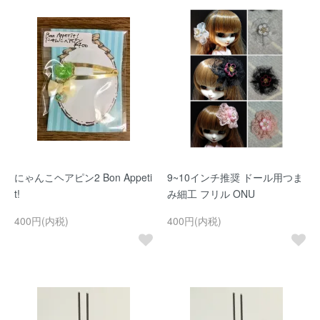
にゃんこヘアピン2 Bon Appeti
9~10インチ推奨 ドール用つま
t!
み細工 フリル ONU
400円(内税)
400円(内税)