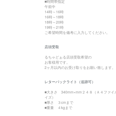
■時間帯指定
午前中
14時～16時
16時～18時
18時～20時
19時～21時
ご希望時間を備考に入力してください。
店頭受取
るちゃどぉる店頭受取希望の
お客様用です。
2ヶ月以内のお受け取りをお願い致します。
レターパックライト（追跡可）
■大きさ 340mm×mm２４８（Ａ４ファイ
イズ）
■厚さ ３cmまで
■重量 ４kgまで