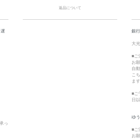
返品について
日遅
銀
大光
■
お
自
こ
ま
■ご
日
ゆ
承っ
■
お