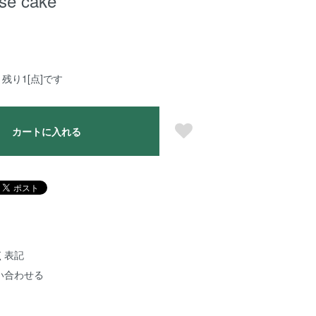
se cake
残り1[点]です
カートに入れる
く表記
い合わせる