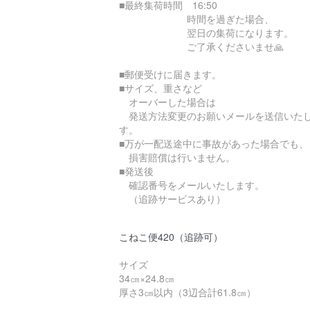
■最終集荷時間 16:50
時間を過ぎた場合、
翌日の集荷になります。
ご了承くださいませ🙏
■郵便受けに届きます。
■サイズ、重さなど
オーバーした場合は
発送方法変更のお願いメールを送信いた
す。
■万が一配送途中に事故があった場合でも、
損害賠償は行いません。
■発送後
確認番号をメールいたします。
（追跡サービスあり）
こねこ便420（追跡可）
サイズ
34㎝×24.8㎝
厚さ3㎝以内（3辺合計61.8㎝）