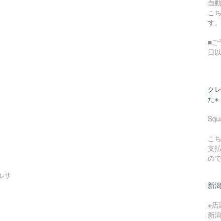
自
こ
す
■ご
日
クレ
た※
Sq
こち
支
の
ルサ
新
※
新