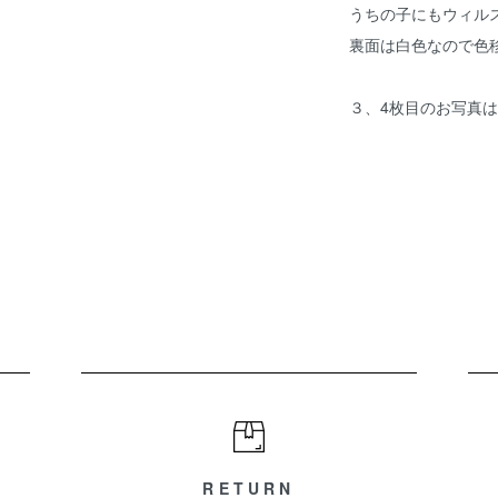
うちの子にもウィル
裏面は白色なので色
３、4枚目のお写真
RETURN