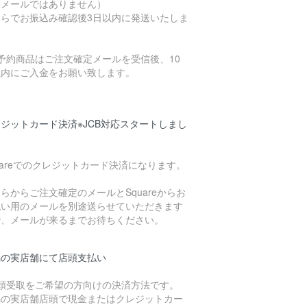
動メールではありません）
ちらでお振込み確認後3日以内に発送いたしま
。
予約商品はご注文確定メールを受信後、10
以内にご入金をお願い致します。
ジットカード決済※JCB対応スタートしまし
uareでのクレジットカード決済になります。
らからご注文確定のメールとSquareからお
払い用のメールを別途送らせていただきます
で、メールが来るまでお待ちください。
潟の実店舗にて店頭支払い
店頭受取をご希望の方向けの決済方法です。
潟の実店舗店頭で現金またはクレジットカー