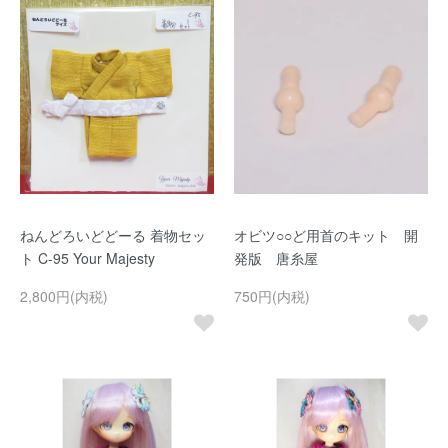
ねんどろいどどーる 着物セッ
オビツ○○ど用首のキット 開
ト C-95 Your Majesty
発版 唐糸屋
2,800円(内税)
750円(内税)