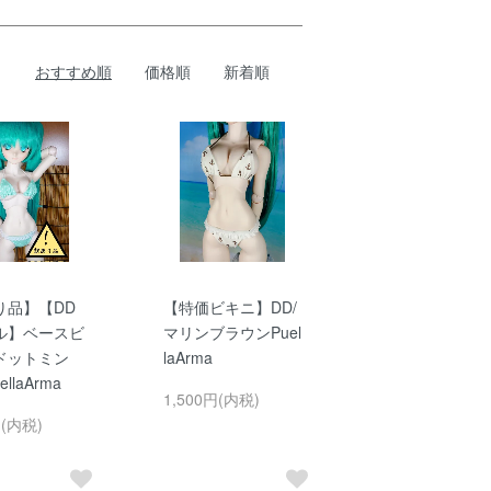
おすすめ順
価格順
新着順
り品】【DD
【特価ビキニ】DD/
ル】ベースビ
マリンブラウンPuel
ドットミン
laArma
llaArma
1,500円(内税)
円(内税)