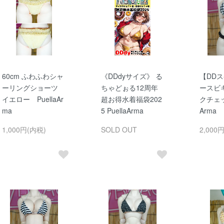
60cm ふわふわシャ
《DDdyサイズ》 る
【DD
ーリングショーツ
ちゃどぉる12周年
ースビ
イエロー PuellaAr
超お得水着福袋202
クチェッ
ma
5 PuellaArma
Arma
1,000円(内税)
SOLD OUT
2,000