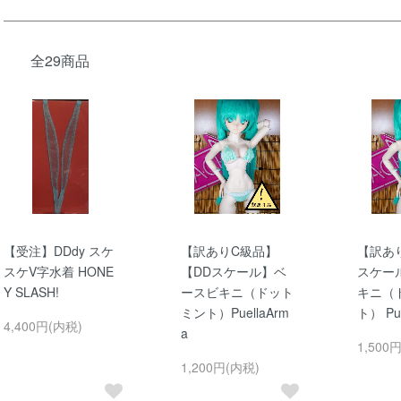
全29商品
【受注】DDdy スケ
【訳ありC級品】
【訳あ
スケV字水着 HONE
【DDスケール】ベ
スケー
Y SLASH!
ースビキニ（ドット
キニ（
ミント）PuellaArm
ト） Pue
4,400円(内税)
a
1,500
1,200円(内税)