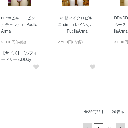
60cmビキニ（ピン
1/3 超マイクロビキ
DD&D
クチェック） Puella
ニ-sin- （レインボ
ベース（
Arma
ー） PuellaArma
llaArma
2,000円(内税)
2,500円(内税)
3,000
【サイズ】ドルフィ
ードリームDDdy
全
29
商品中
1 - 20
表示
1
2