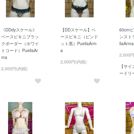
《DDdyスケール》
【DDスケール】ベ
60cm
ベースビキニブラッ
ースビキニ（ピンド
ンストラ
クボーダー（ホワイ
ット黒）PuellaArm
llaArma
トコード）PuellaAr
a
2,000
ma
2,000円(内税)
【サイ
2,000円(内税)
ードリー