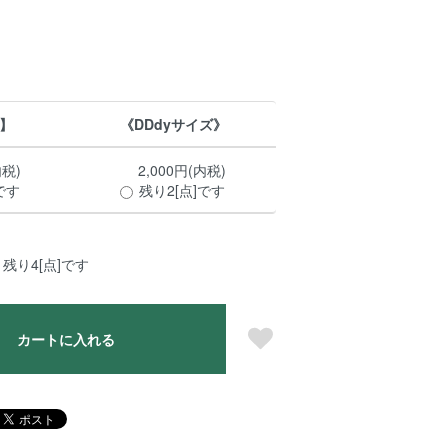
ズ】
《DDdyサイズ》
内税)
2,000円(内税)
です
残り2[点]です
残り4[点]です
カートに入れる