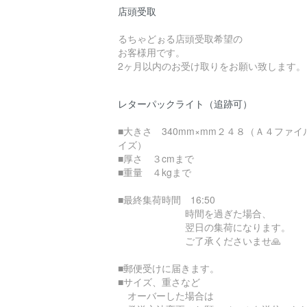
店頭受取
るちゃどぉる店頭受取希望の
お客様用です。
2ヶ月以内のお受け取りをお願い致します。
レターパックライト（追跡可）
■大きさ 340mm×mm２４８（Ａ４ファイ
イズ）
■厚さ ３cmまで
■重量 ４kgまで
■最終集荷時間 16:50
時間を過ぎた場合、
翌日の集荷になります。
ご了承くださいませ🙏
■郵便受けに届きます。
■サイズ、重さなど
オーバーした場合は