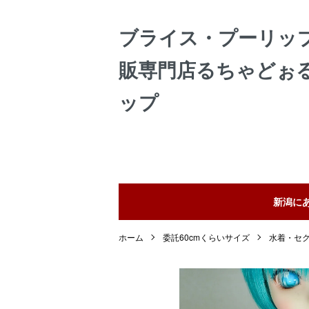
ブライス・プーリッ
販専門店るちゃどぉ
ップ
新潟に
ホーム
委託60cmくらいサイズ
水着・セ