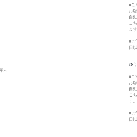
■
お
自
こ
ま
■ご
日
ゆ
承っ
■
お
自
こ
す
■ご
日