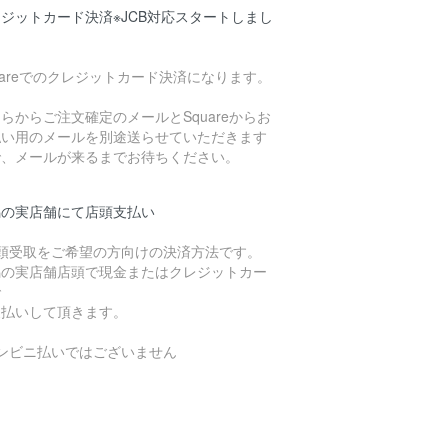
ジットカード決済※JCB対応スタートしまし
uareでのクレジットカード決済になります。
らからご注文確定のメールとSquareからお
払い用のメールを別途送らせていただきます
で、メールが来るまでお待ちください。
潟の実店舗にて店頭支払い
店頭受取をご希望の方向けの決済方法です。
潟の実店舗店頭で現金またはクレジットカー
で
支払いして頂きます。
コンビニ払いではございません