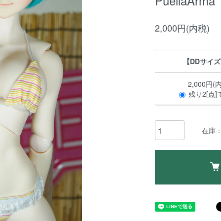
PuellaArma
2,000円(内税)
【DDサイ
2,000円(
残り2[点]
在庫：