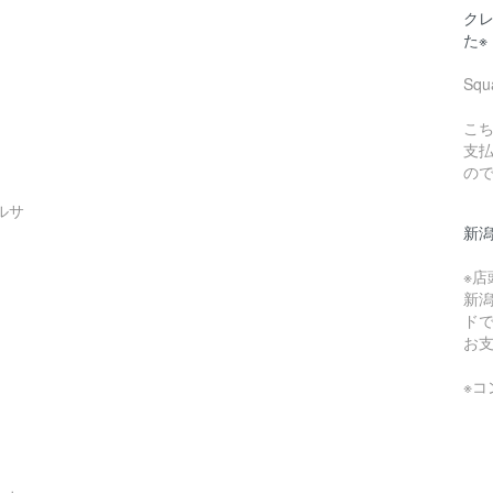
クレ
た※
Sq
こち
支
の
ルサ
新
※
新
ド
お
※