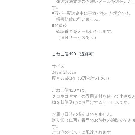
発送方法変更のお願いメールを送信いた
す。
■万が一配送途中に事故があった場合でも、
損害賠償は行いません。
■発送後
確認番号をメールいたします。
（追跡サービスあり）
こねこ便420（追跡可）
サイズ
34㎝×24.8㎝
厚さ3㎝以内（3辺合計61.8㎝）
こねこ便420とは、
クロネコヤマトの専用資材を使って小さな
物を郵便受けにお届けするサービスです。
お届け日時の指定はできません。
送り状（伝票）番号でお荷物の追跡ができ
す。
ご自宅のポストに配達されます