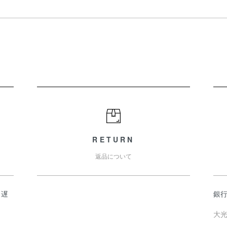
RETURN
返品について
日遅
銀
大光