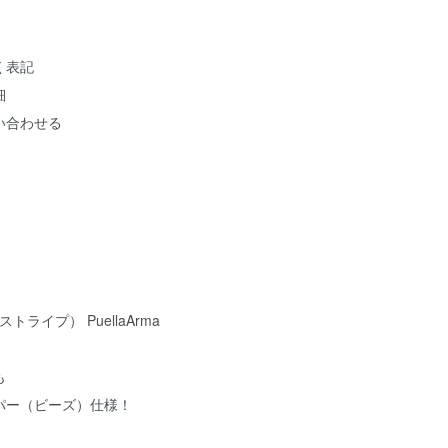
く表記
細
い合わせる
トライプ） PuellaArma
も
パー（ビーズ）仕様！