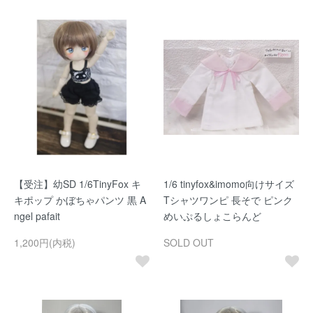
【受注】幼SD 1/6TinyFox キ
1/6 tinyfox&imomo向けサイズ
キポップ かぼちゃパンツ 黒 A
Tシャツワンピ 長そで ピンク
ngel pafait
めいぷるしょこらんど
1,200円(内税)
SOLD OUT