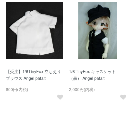
【受注】1/6TinyFox 立ちえり
1/6TinyFox キャスケット
ブラウス Angel pafait
（黒） Angel pafait
800円(内税)
2,000円(内税)