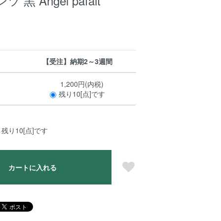
黒 Angel pafait
【受注】納期2～3週間
1,200円(内税)
残り10[点]です
残り10[点]です
カートに入れる