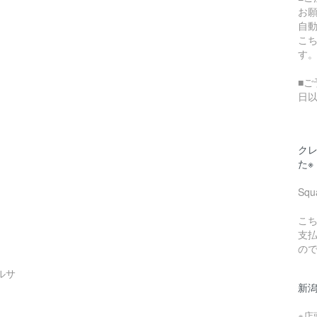
お
自
こ
す
■ご
日
クレ
た※
Sq
こち
支
の
ルサ
新
※