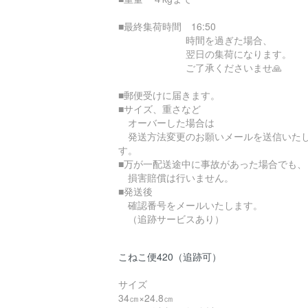
■最終集荷時間 16:50
時間を過ぎた場合、
翌日の集荷になります。
ご了承くださいませ🙏
■郵便受けに届きます。
■サイズ、重さなど
オーバーした場合は
発送方法変更のお願いメールを送信いた
す。
■万が一配送途中に事故があった場合でも、
損害賠償は行いません。
■発送後
確認番号をメールいたします。
（追跡サービスあり）
こねこ便420（追跡可）
サイズ
34㎝×24.8㎝