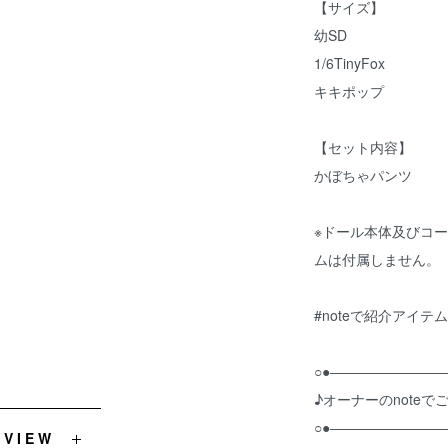
【サイズ】
幼SD
1/6TinyFox
キキポップ
【セット内容】
かぼちゃパンツ
※ドール本体及びコ
ムは付属しません。
#noteで紹介アイテム
○●――――――――
♪オーナーのnote
○●――――――――
EVIEW