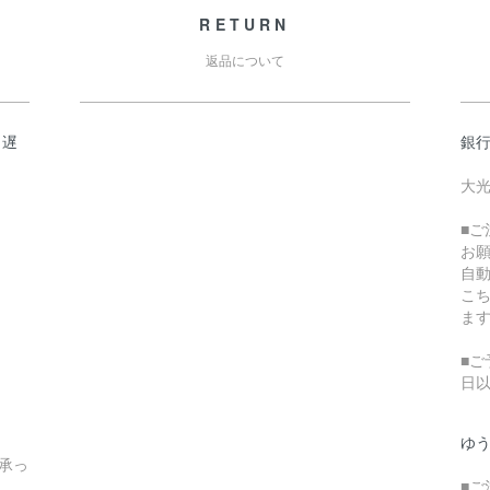
RETURN
返品について
日遅
銀
大光
■
お
自
こ
ま
■ご
日
ゆ
承っ
■