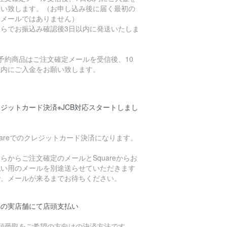
願い致します。（お申し込み後に届く最初の
動メールではありません）
ちらでお振込み確認後3日以内に発送いたしま
。
予約商品はご注文確定メールを受信後、10
以内にご入金をお願い致します。
ジットカード決済※JCB対応スタートしまし
uareでのクレジットカード決済になります。
らからご注文確定のメールとSquareからお
払い用のメールを別途送らせていただきます
で、メールが来るまでお待ちください。
潟の実店舗にて店頭支払い
店頭受取をご希望の方向けの決済方法です。