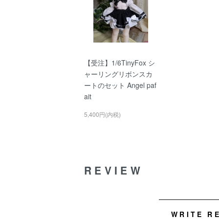
【受注】1/6TinyFox シ
ャーリングリボンスカ
ートのセット Angel paf
ait
5,400円(内税)
REVIEW
WRITE R