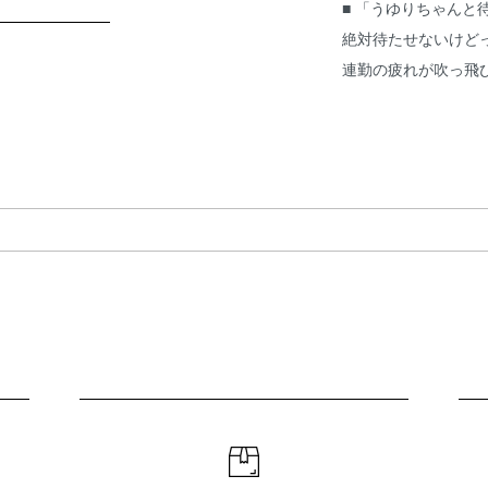
■ 「うゆりちゃん
絶対待たせないけど
連勤の疲れが吹っ飛