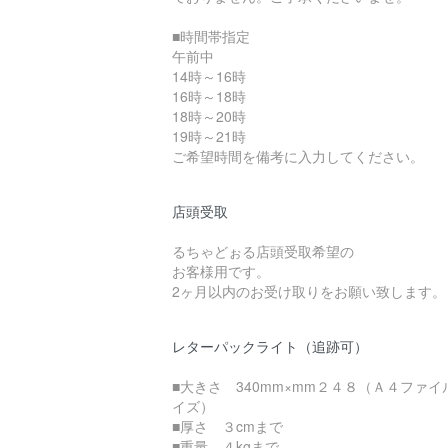
■時間帯指定
午前中
14時～16時
16時～18時
18時～20時
19時～21時
ご希望時間を備考に入力してください。
店頭受取
るちゃどぉる店頭受取希望の
お客様用です。
2ヶ月以内のお受け取りをお願い致します。
レターパックライト（追跡可）
■大きさ 340mm×mm２４８（Ａ４ファイ
イズ）
■厚さ ３cmまで
■重量 ４kgまで