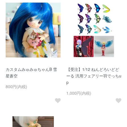
カスタムみゅみゅちゃんB 雪
【受注】1/12 ねんどろいどど
星蒼空
ーる 汎用フェアリー羽でっちu
p
800円(内税)
1,000円(内税)