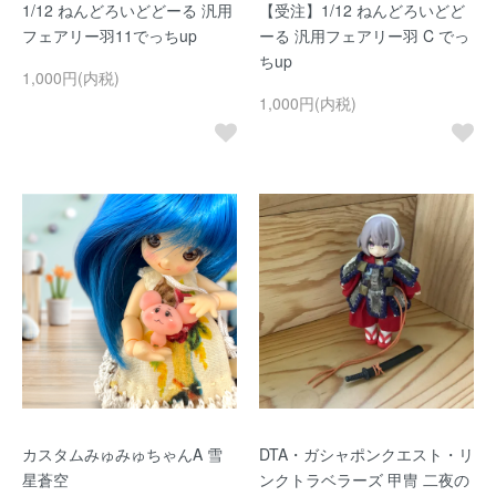
1/12 ねんどろいどどーる 汎用
【受注】1/12 ねんどろいどど
フェアリー羽11でっちup
ーる 汎用フェアリー羽 C でっ
ちup
1,000円(内税)
1,000円(内税)
カスタムみゅみゅちゃんA 雪
DTA・ガシャポンクエスト・リ
星蒼空
ンクトラベラーズ 甲冑 二夜の