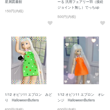
星屑図書館
ーる 汎用フェアリー羽（接続
ジョイント無し）でっちup
150円(内税)
500円(内税)
1/12 オビツ11 エプロン みど
1/12 オビツ11 エプロン オレ
り HalloweenButlers
ンジ HalloweenButlers
600円(内税)
600円(内税)