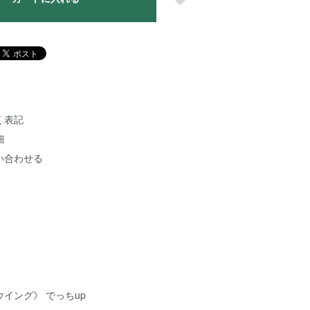
く表記
細
い合わせる
イング》 でっちup