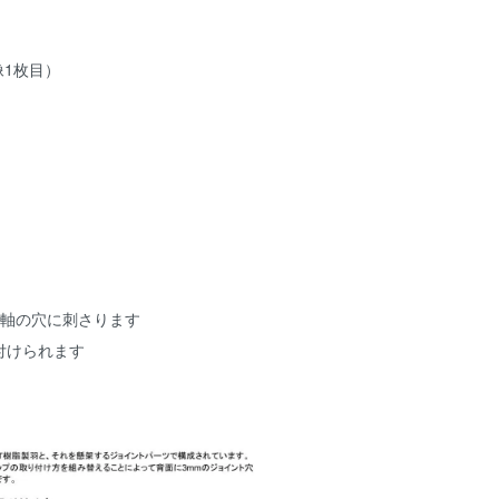
像1枚目）
リ軸の穴に刺さります
付けられます