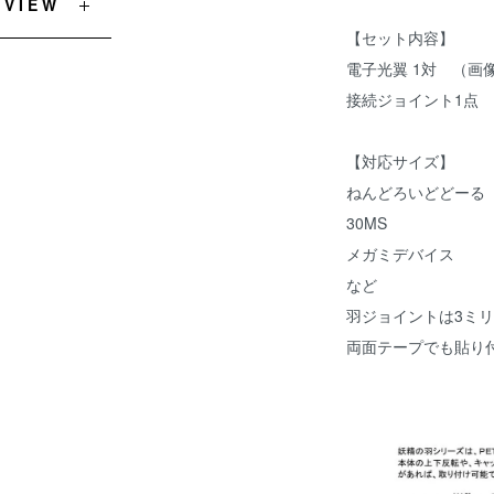
EVIEW
【セット内容】
電子光翼 1対 （画
接続ジョイント1点
【対応サイズ】
ねんどろいどどーる
30MS
メガミデバイス
など
羽ジョイントは3ミ
両面テープでも貼り