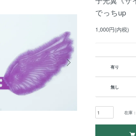
子光翼《サ
でっちup
1,000円(内税)
有り
無し
在庫：