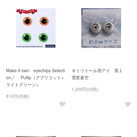
Make it own eyechips Selecti
８ミリドール用アイ 黒１
on／ Pullip（アプリコット×
雪星蒼空
ライトグリーン）
1,200円(内税)
810円(内税)