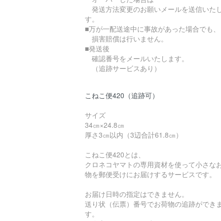
発送方法変更のお願いメールを送信いた
す。
■万が一配送途中に事故があった場合でも、
損害賠償は行いません。
■発送後
確認番号をメールいたします。
（追跡サービスあり）
こねこ便420（追跡可）
サイズ
34㎝×24.8㎝
厚さ3㎝以内（3辺合計61.8㎝）
こねこ便420とは、
クロネコヤマトの専用資材を使って小さな
物を郵便受けにお届けするサービスです。
お届け日時の指定はできません。
送り状（伝票）番号でお荷物の追跡ができ
す。