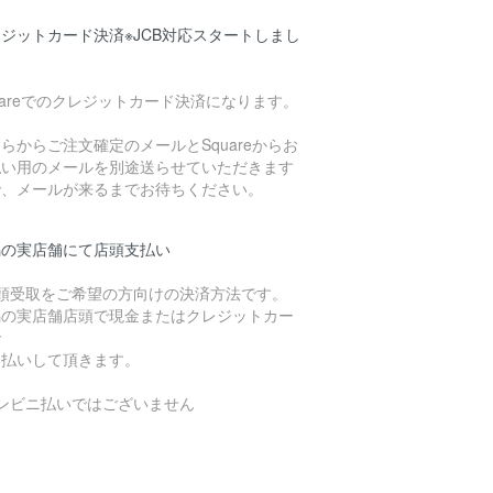
ジットカード決済※JCB対応スタートしまし
uareでのクレジットカード決済になります。
らからご注文確定のメールとSquareからお
払い用のメールを別途送らせていただきます
で、メールが来るまでお待ちください。
潟の実店舗にて店頭支払い
店頭受取をご希望の方向けの決済方法です。
潟の実店舗店頭で現金またはクレジットカー
で
支払いして頂きます。
コンビニ払いではございません