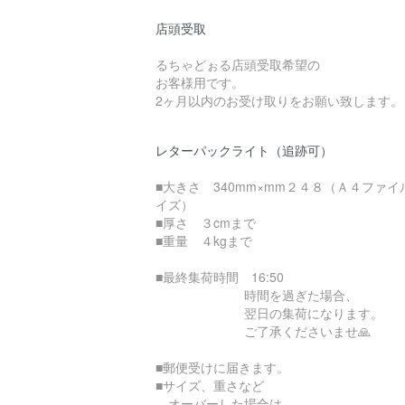
店頭受取
るちゃどぉる店頭受取希望の
お客様用です。
2ヶ月以内のお受け取りをお願い致します。
レターパックライト（追跡可）
■大きさ 340mm×mm２４８（Ａ４ファイ
イズ）
■厚さ ３cmまで
■重量 ４kgまで
■最終集荷時間 16:50
時間を過ぎた場合、
翌日の集荷になります。
ご了承くださいませ🙏
■郵便受けに届きます。
■サイズ、重さなど
オーバーした場合は