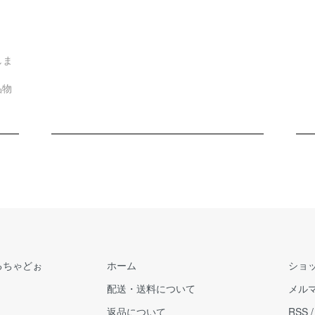
しま
品物
るちゃどぉ
ホーム
ショ
配送・送料について
メル
返品について
RSS