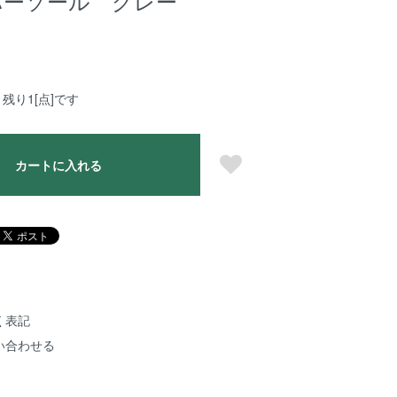
バーソール グレー
残り1[点]です
カートに入れる
く表記
い合わせる