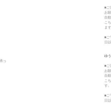
■
お
自
こ
ま
■ご
日
ゆ
承っ
■
お
自
こ
す
■ご
日