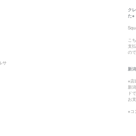
クレ
た※
Sq
こち
支
の
ルサ
新
※
新
ド
お
※