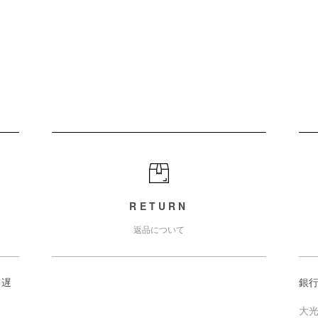
RETURN
返品について
日遅
銀
大光