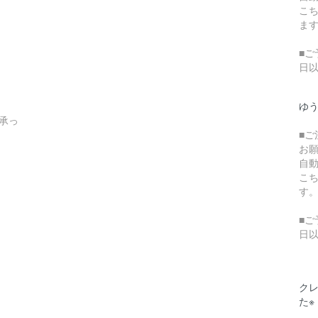
こ
ま
■ご
日
ゆ
承っ
■
お
自
こ
す
■ご
日
クレ
た※