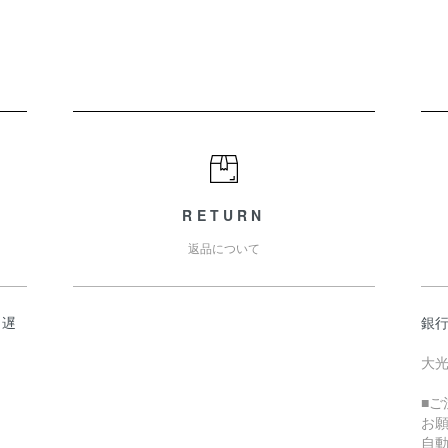
RETURN
返品について
日遅
銀
大光
■
お
自