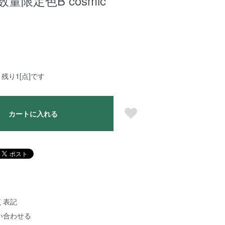
量限定色B cosmic
残り1[点]です
カートに入れる
く表記
い合わせる