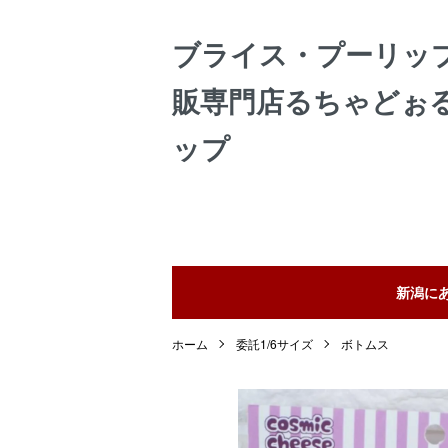
ブライス・プーリッ
販専門店るちゃどぉ
ップ
新潟に
ホーム
委託1/6サイズ
ボトムス