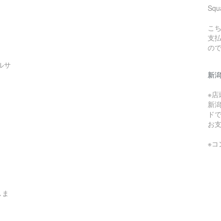
Sq
こち
支
の
ルサ
新
※
新
ド
お
※
しま