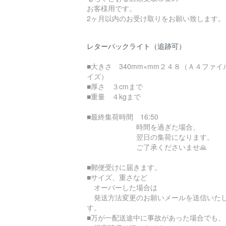
お客様用です。
2ヶ月以内のお受け取りをお願い致します。
レターパックライト（追跡可）
■大きさ 340mm×mm２４８（Ａ４ファイ
イズ）
■厚さ ３cmまで
■重量 ４kgまで
■最終集荷時間 16:50
時間を過ぎた場合、
翌日の集荷になります。
ご了承くださいませ🙏
■郵便受けに届きます。
■サイズ、重さなど
オーバーした場合は
発送方法変更のお願いメールを送信いた
す。
■万が一配送途中に事故があった場合でも、