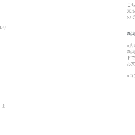
こち
支
の
ルサ
新
※
新
ド
お
※
しま