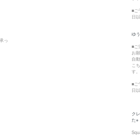
■ご
日
ゆ
承っ
■
お
自
こ
す
■ご
日
クレ
た※
Sq