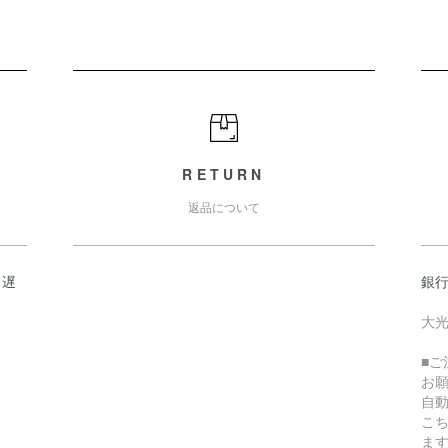
RETURN
返品について
日遅
銀
大光
■
お
自
こ
ま