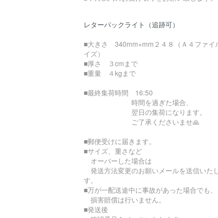
レターパックライト（追跡可）
■大きさ 340mm×mm２４８（Ａ４ファイ
イズ）
■厚さ ３cmまで
■重量 ４kgまで
■最終集荷時間 16:50
時間を過ぎた場合、
翌日の集荷になります。
ご了承くださいませ🙏
■郵便受けに届きます。
■サイズ、重さなど
オーバーした場合は
発送方法変更のお願いメールを送信いた
す。
■万が一配送途中に事故があった場合でも、
損害賠償は行いません。
■発送後