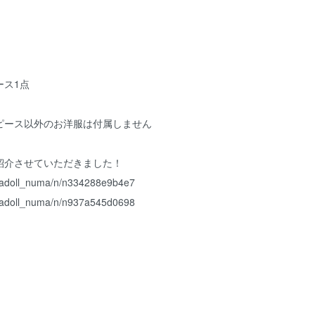
ース1点
ピース以外のお洋服は付属しません
ご紹介させていただきました！
chadoll_numa/n/n334288e9b4e7
chadoll_numa/n/n937a545d0698