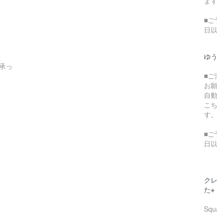
ま
■ご
日
ゆ
承っ
■
お
自
こ
す
■ご
日
クレ
た※
Sq