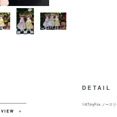
DETAIL
1/6TinyFox ノースリ
EVIEW