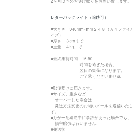
2ヶ月以内のお受け取りをお願い致します。
レターパックライト（追跡可）
■大きさ 340mm×mm２４８（Ａ４ファイ
イズ）
■厚さ ３cmまで
■重量 ４kgまで
■最終集荷時間 16:50
時間を過ぎた場合、
翌日の集荷になります。
ご了承くださいませ🙏
■郵便受けに届きます。
■サイズ、重さなど
オーバーした場合は
発送方法変更のお願いメールを送信いた
す。
■万が一配送途中に事故があった場合でも、
損害賠償は行いません。
■発送後