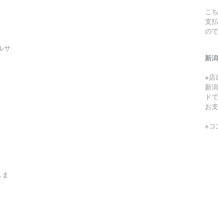
こち
支
の
ルサ
新
※
新
ド
お
※
しま