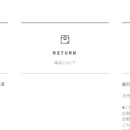
RETURN
返品について
日遅
銀
大光
■
お
自
こ