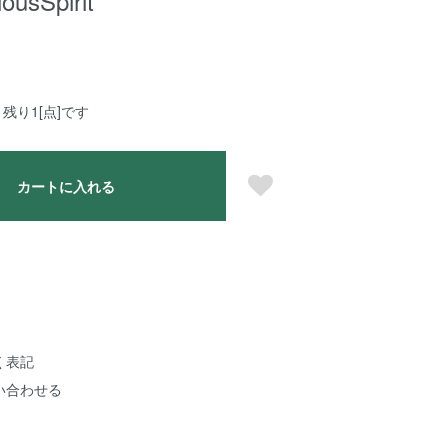
usSpirit
残り1[点]です
カートに入れる
く表記
い合わせる