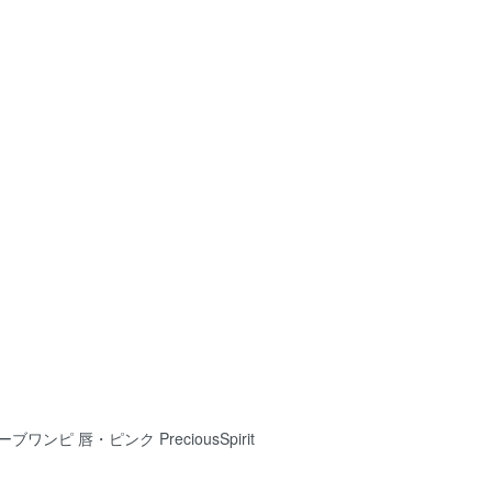
ーブワンピ 唇・ピンク PreciousSpirit