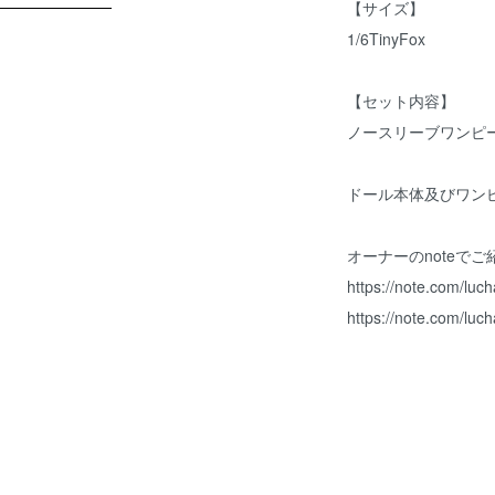
【サイズ】
1/6TinyFox
【セット内容】
ノースリーブワンピ
ドール本体及びワン
オーナーのnoteで
https://note.com/lu
https://note.com/lu