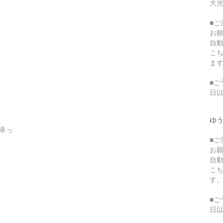
大光
■
お
自
こ
ま
■ご
日
ゆ
承っ
■
お
自
こ
す
■ご
日