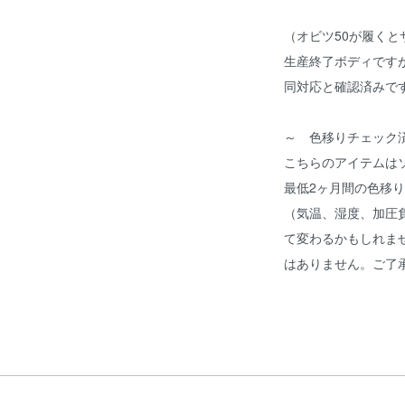
（オビツ50が履く
生産終了ボディですが、
同対応と確認済みで
～ 色移りチェック
こちらのアイテムは
最低2ヶ月間の色移
（気温、湿度、加圧
て変わるかもしれませ
はありません。ご了