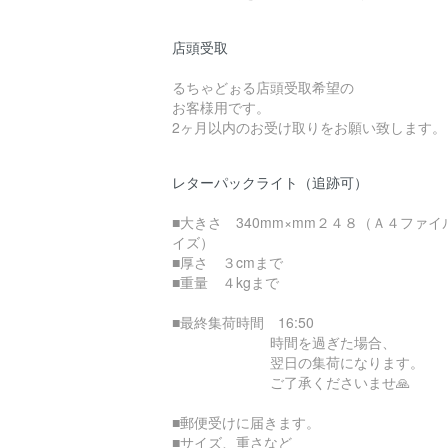
店頭受取
るちゃどぉる店頭受取希望の
お客様用です。
2ヶ月以内のお受け取りをお願い致します。
レターパックライト（追跡可）
■大きさ 340mm×mm２４８（Ａ４ファイ
イズ）
■厚さ ３cmまで
■重量 ４kgまで
■最終集荷時間 16:50
時間を過ぎた場合、
翌日の集荷になります。
ご了承くださいませ🙏
■郵便受けに届きます。
■サイズ、重さなど