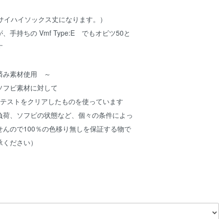
とサイハイソックス丈になります。）
手持ちの Vmf Type:E でもオビツ50と
す
済み素材使用 ～
ソフビ素材に対して
りテストをクリアしたものを使っています
負荷、ソフビの状態など、個々の条件によっ
んので100％の色移り無しを保証する物で
承ください）