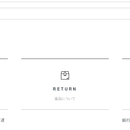
RETURN
返品について
日遅
銀