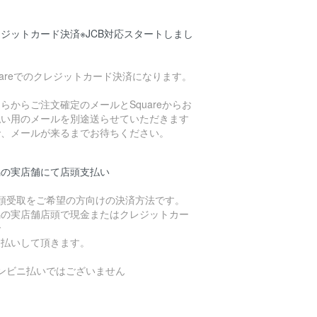
ジットカード決済※JCB対応スタートしまし
uareでのクレジットカード決済になります。
らからご注文確定のメールとSquareからお
払い用のメールを別途送らせていただきます
で、メールが来るまでお待ちください。
潟の実店舗にて店頭支払い
店頭受取をご希望の方向けの決済方法です。
潟の実店舗店頭で現金またはクレジットカー
で
支払いして頂きます。
コンビニ払いではございません