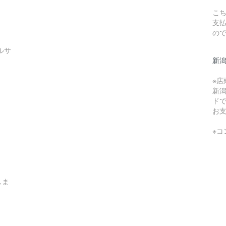
こち
支
の
ルサ
新
※
新
ド
お
※
しま