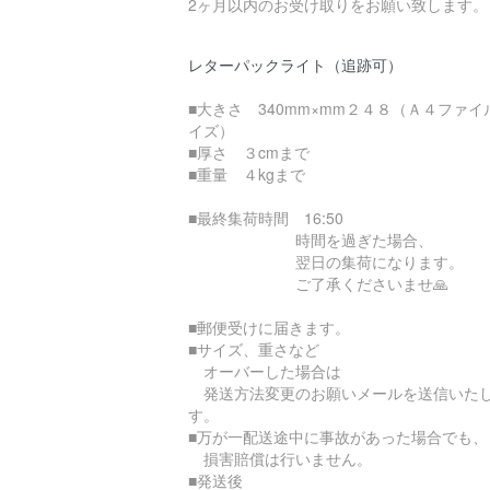
2ヶ月以内のお受け取りをお願い致します。
レターパックライト（追跡可）
■大きさ 340mm×mm２４８（Ａ４ファイ
イズ）
■厚さ ３cmまで
■重量 ４kgまで
■最終集荷時間 16:50
時間を過ぎた場合、
翌日の集荷になります。
ご了承くださいませ🙏
■郵便受けに届きます。
■サイズ、重さなど
オーバーした場合は
発送方法変更のお願いメールを送信いた
す。
■万が一配送途中に事故があった場合でも、
損害賠償は行いません。
■発送後