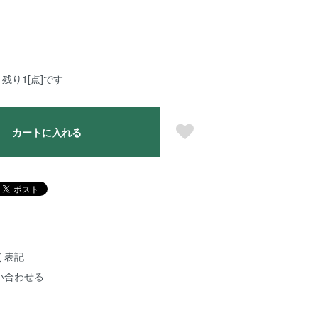
残り1[点]です
カートに入れる
く表記
い合わせる