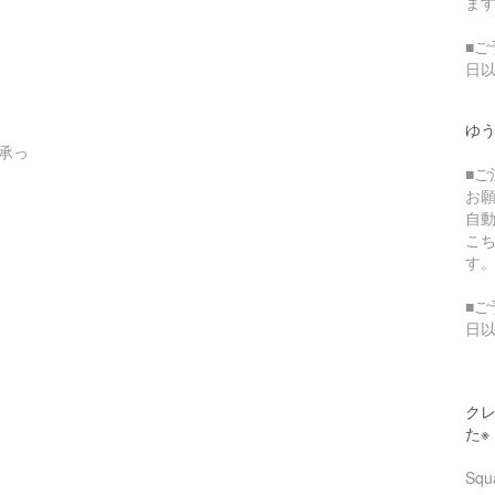
ま
■ご
日
ゆ
承っ
■
お
自
こ
す
■ご
日
クレ
た※
Sq