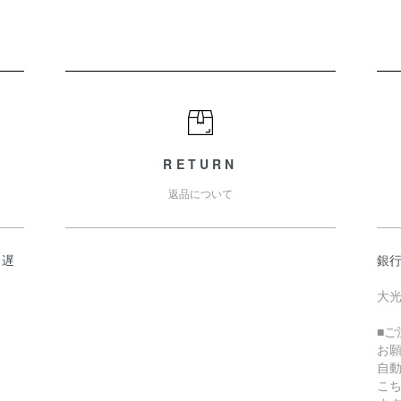
RETURN
返品について
日遅
銀
大光
■
お
自
こ