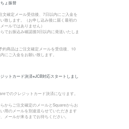
うちょ振替
ご注文確定メール受信後、7日以内にご入金を
願い致します。（お申し込み後に届く最初の
動メールではありません）
ちらでお振込み確認後3日以内に発送いたしま
。
予約商品はご注文確定メールを受信後、10
以内にご入金をお願い致します。
ジットカード決済※JCB対応スタートしまし
uareでのクレジットカード決済になります。
らからご注文確定のメールとSquareからお
払い用のメールを別途送らせていただきます
で、メールが来るまでお待ちください。