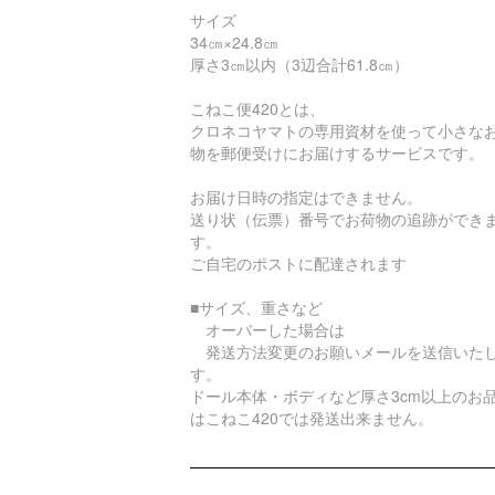
サイズ
34㎝×24.8㎝
厚さ3㎝以内（3辺合計61.8㎝）
こねこ便420とは、
クロネコヤマトの専用資材を使って小さな
物を郵便受けにお届けするサービスです。
お届け日時の指定はできません。
送り状（伝票）番号でお荷物の追跡ができ
す。
ご自宅のポストに配達されます
■サイズ、重さなど
オーバーした場合は
発送方法変更のお願いメールを送信いた
す。
ドール本体・ボディなど厚さ3cm以上のお
はこねこ420では発送出来ません。