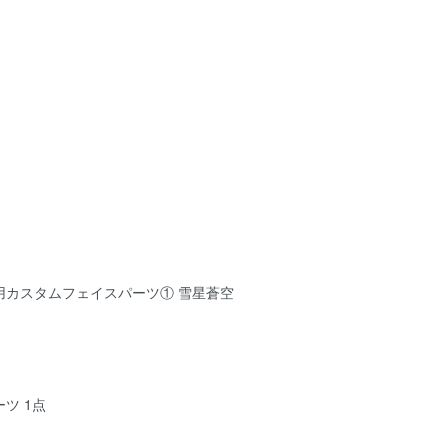
用カスタムフェイスパーツ① 雪星蒼空
ツ 1点