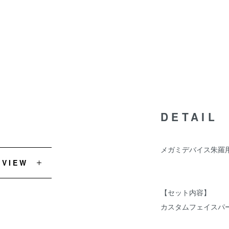
DETAIL
メガミデバイス朱羅
EVIEW
【セット内容】
カスタムフェイスパー