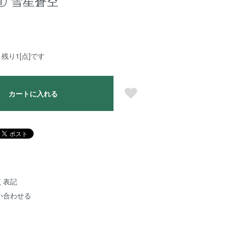
① 雪星蒼空
残り1[点]です
カートに入れる
く表記
い合わせる