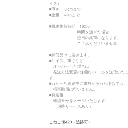
イズ）
■厚さ ３cmまで
■重量 ４kgまで
■最終集荷時間 16:50
時間を過ぎた場合、
翌日の集荷になります。
ご了承くださいませ🙏
■郵便受けに届きます。
■サイズ、重さなど
オーバーした場合は
発送方法変更のお願いメールを送信いた
す。
■万が一配送途中に事故があった場合でも、
損害賠償は行いません。
■発送後
確認番号をメールいたします。
（追跡サービスあり）
こねこ便420（追跡可）