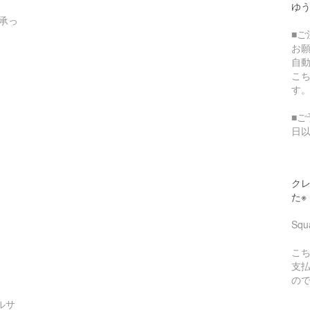
ゆ
承っ
■
お
自
こ
す
■ご
日
クレ
た※
Sq
こち
支
の
ルサ