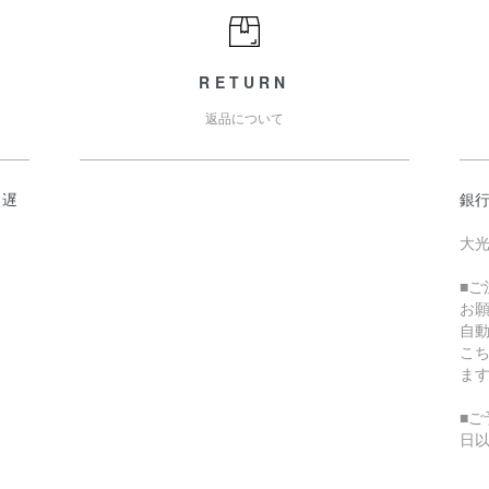
RETURN
返品について
日遅
銀
大光
■
お
自
こ
ま
■ご
日