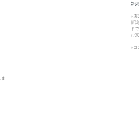
新
※
新
ド
お
※
しま