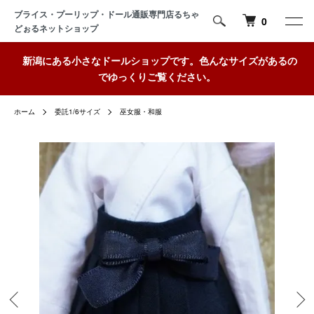
ブライス・プーリップ・ドール通販専門店るちゃ
0
どぉるネットショップ
新潟にある小さなドールショップです。色んなサイズがあるの
でゆっくりご覧ください。
ホーム
委託1/6サイズ
巫女服・和服