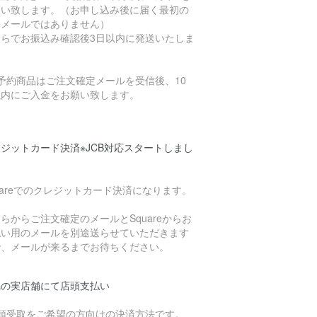
願い致します。（お申し込み後に届く最初の
動メールではありません）
ちらでお振込み確認後3日以内に発送いたしま
。
予約商品はご注文確定メールを受信後、10
以内にご入金をお願い致します。
ジットカード決済※JCB対応スタートしまし
uareでのクレジットカード決済になります。
らからご注文確定のメールとSquareからお
払い用のメールを別途送らせていただきます
で、メールが来るまでお待ちください。
潟の実店舗にて店頭支払い
店頭受取をご希望の方向けの決済方法です。