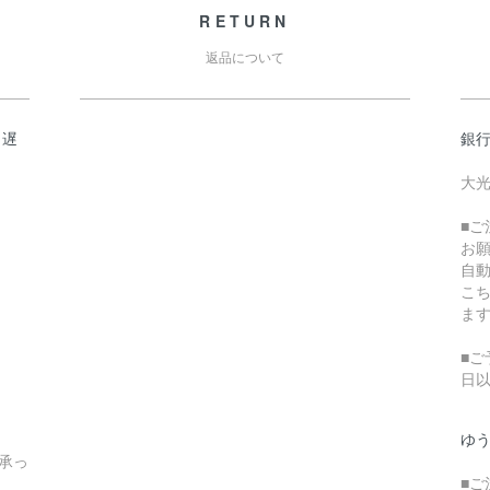
RETURN
返品について
日遅
銀
大光
■
お
自
こ
ま
■ご
日
ゆ
承っ
■