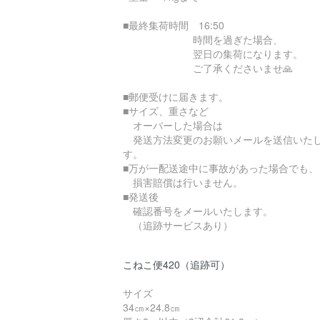
■最終集荷時間 16:50
時間を過ぎた場合、
翌日の集荷になります。
ご了承くださいませ🙏
■郵便受けに届きます。
■サイズ、重さなど
オーバーした場合は
発送方法変更のお願いメールを送信いた
す。
■万が一配送途中に事故があった場合でも、
損害賠償は行いません。
■発送後
確認番号をメールいたします。
（追跡サービスあり）
こねこ便420（追跡可）
サイズ
34㎝×24.8㎝