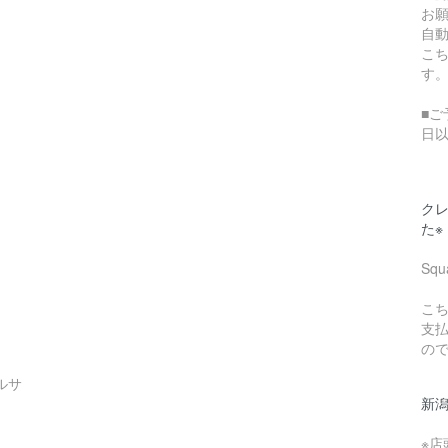
お
自
こ
す
■ご
日
クレ
た※
Sq
こち
支
の
ルサ
新
※