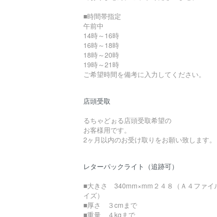
■時間帯指定
午前中
14時～16時
16時～18時
18時～20時
19時～21時
ご希望時間を備考に入力してください。
店頭受取
るちゃどぉる店頭受取希望の
お客様用です。
2ヶ月以内のお受け取りをお願い致します。
レターパックライト（追跡可）
■大きさ 340mm×mm２４８（Ａ４ファイ
イズ）
■厚さ ３cmまで
■重量 ４kgまで