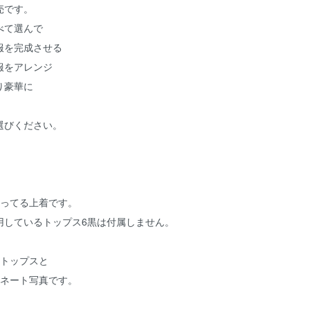
売です。
べて選んで
服を完成させる
服をアレンジ
り豪華に
選びください。
織ってる上着です。
用しているトップス6黒は付属しません。
のトップスと
ィネート写真です。