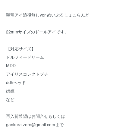
聖竜アイ追視無しver めいぷるしょこらんど
22mmサイズのドールアイです。
【対応サイズ】
ドルフィードリーム
MDD
アイリスコレクトプチ
ddhヘッド
姉姫
など
再入荷希望はお問合せもしくは
gankura.zero@gmail.comまで