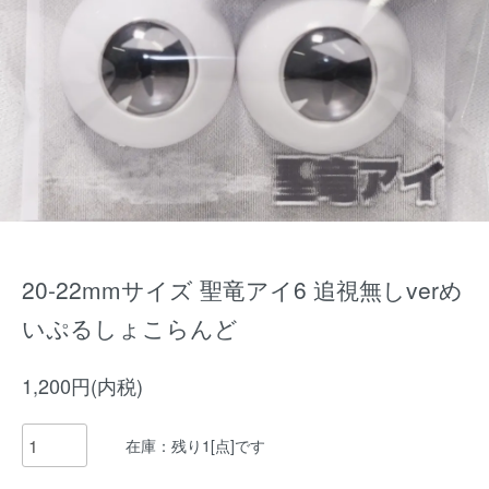
20-22mmサイズ 聖竜アイ6 追視無しverめ
いぷるしょこらんど
1,200円(内税)
在庫：残り1[点]です