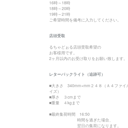
16時～18時
18時～20時
19時～21時
ご希望時間を備考に入力してください。
店頭受取
るちゃどぉる店頭受取希望の
お客様用です。
2ヶ月以内のお受け取りをお願い致します。
レターパックライト（追跡可）
■大きさ 340mm×mm２４８（Ａ４ファイ
イズ）
■厚さ ３cmまで
■重量 ４kgまで
■最終集荷時間 16:50
時間を過ぎた場合、
翌日の集荷になります。