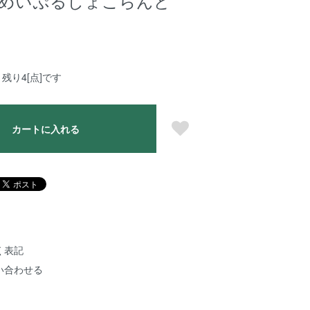
 めいぷるしょこらんど
残り4[点]です
カートに入れる
く表記
い合わせる