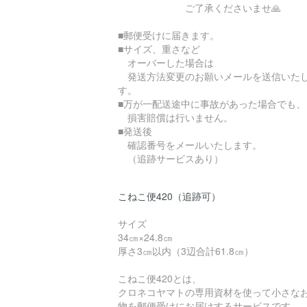
ご了承くださいませ🙏
■郵便受けに届きます。
■サイズ、重さなど
オーバーした場合は
発送方法変更のお願いメールを送信いた
す。
■万が一配送途中に事故があった場合でも、
損害賠償は行いません。
■発送後
確認番号をメールいたします。
（追跡サービスあり）
こねこ便420（追跡可）
サイズ
34㎝×24.8㎝
厚さ3㎝以内（3辺合計61.8㎝）
こねこ便420とは、
クロネコヤマトの専用資材を使って小さな
物を郵便受けにお届けするサービスです。