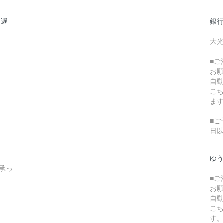
日遅
銀
大光
■
お
自
こ
ま
■ご
日
ゆ
承っ
■
お
自
こ
す