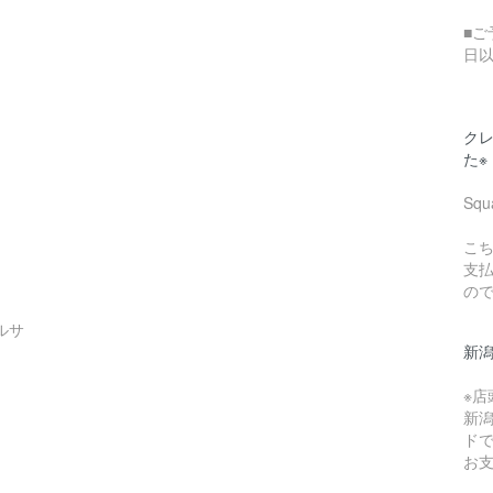
■ご
日
クレ
た※
Sq
こち
支
の
ルサ
新
※
新
ド
お