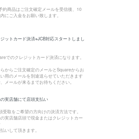
予約商品はご注文確定メールを受信後、10
以内にご入金をお願い致します。
ジットカード決済※JCB対応スタートしまし
uareでのクレジットカード決済になります。
らからご注文確定のメールとSquareからお
払い用のメールを別途送らせていただきます
で、メールが来るまでお待ちください。
潟の実店舗にて店頭支払い
店頭受取をご希望の方向けの決済方法です。
潟の実店舗店頭で現金またはクレジットカー
で
支払いして頂きます。