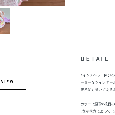
DETAIL
4インチヘッド向け
EVIEW
ーミーなツインテー
後ろ髪も巻いてある
カラーは画像2枚目
(表示環境によっては