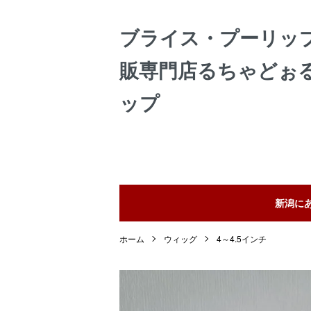
ブライス・プーリッ
販専門店るちゃどぉ
ップ
新潟に
ホーム
ウィッグ
4～4.5インチ