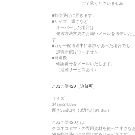
ご了承くださいませ🙏
■郵便受けに届きます。
■サイズ、重さなど
オーバーした場合は
発送方法変更のお願いメールを送信いた
す。
■万が一配送途中に事故があった場合でも、
損害賠償は行いません。
■発送後
確認番号をメールいたします。
（追跡サービスあり）
こねこ便420（追跡可）
サイズ
34㎝×24.8㎝
厚さ3㎝以内（3辺合計61.8㎝）
こねこ便420とは、
クロネコヤマトの専用資材を使って小さな
物を郵便受けにお届けするサービスです。