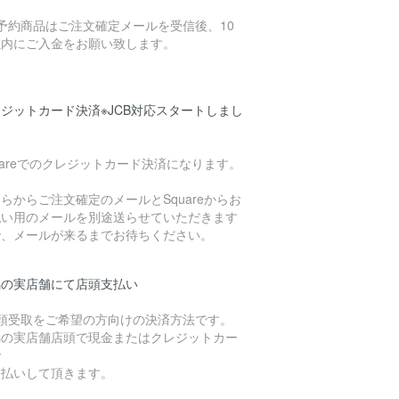
予約商品はご注文確定メールを受信後、10
以内にご入金をお願い致します。
ジットカード決済※JCB対応スタートしまし
uareでのクレジットカード決済になります。
らからご注文確定のメールとSquareからお
払い用のメールを別途送らせていただきます
で、メールが来るまでお待ちください。
潟の実店舗にて店頭支払い
店頭受取をご希望の方向けの決済方法です。
潟の実店舗店頭で現金またはクレジットカー
で
支払いして頂きます。