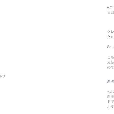
■ご
日
クレ
た※
Sq
こち
支
の
ルサ
新
※
新
ド
お