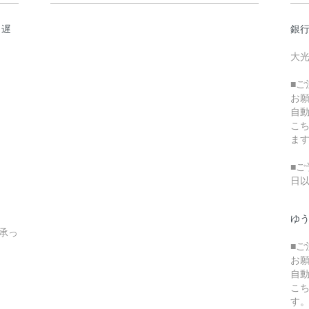
日遅
銀
大光
■
お
自
こ
ま
■ご
日
ゆ
承っ
■
お
自
こ
す