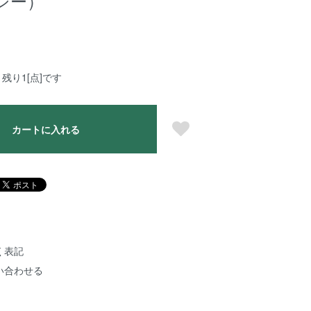
シー）
残り1[点]です
カートに入れる
く表記
い合わせる