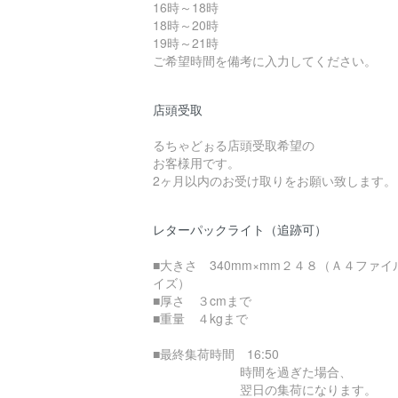
16時～18時
18時～20時
19時～21時
ご希望時間を備考に入力してください。
店頭受取
るちゃどぉる店頭受取希望の
お客様用です。
2ヶ月以内のお受け取りをお願い致します。
レターパックライト（追跡可）
■大きさ 340mm×mm２４８（Ａ４ファイ
イズ）
■厚さ ３cmまで
■重量 ４kgまで
■最終集荷時間 16:50
時間を過ぎた場合、
翌日の集荷になります。