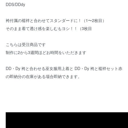
DDS/DDdy
袴付属の襦袢と合わせてスタンダードに！（1〜2枚目）
そのまま着て透け感を楽しむもヨシ！！（3枚目
こちらは受注商品です
制作に2から3週間ほどお時間をいただきます
DD・Dy 袴と合わせる巫女服用上着
と
DD・Dy 袴と襦袢セット赤
の即納分の在庫がある場合即納できます。