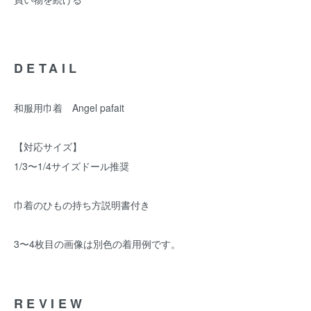
DETAIL
和服用巾着 Angel pafait
【対応サイズ】
1/3〜1/4サイズドール推奨
巾着のひもの持ち方説明書付き
3〜4枚目の画像は別色の着用例です。
REVIEW