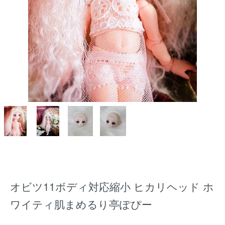
オビツ11ボディ対応縮小 ヒカリヘッド ホ
ワイティ肌まめるり亭ぽぴー