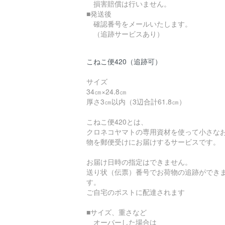
損害賠償は行いません。
■発送後
確認番号をメールいたします。
（追跡サービスあり）
こねこ便420（追跡可）
サイズ
34㎝×24.8㎝
厚さ3㎝以内（3辺合計61.8㎝）
こねこ便420とは、
クロネコヤマトの専用資材を使って小さな
物を郵便受けにお届けするサービスです。
お届け日時の指定はできません。
送り状（伝票）番号でお荷物の追跡ができ
す。
ご自宅のポストに配達されます
■サイズ、重さなど
オーバーした場合は