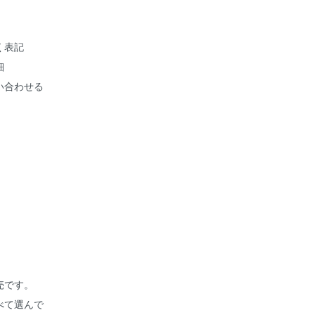
く表記
細
い合わせる
売です。
べて選んで