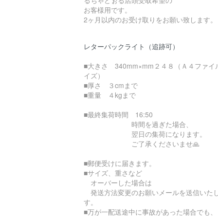
るちゃどぉる店頭受取希望の
お客様用です。
2ヶ月以内のお受け取りをお願い致します。
レターパックライト（追跡可）
■大きさ 340mm×mm２４８（Ａ４ファイ
イズ）
■厚さ ３cmまで
■重量 ４kgまで
■最終集荷時間 16:50
時間を過ぎた場合、
翌日の集荷になります。
ご了承くださいませ🙏
■郵便受けに届きます。
■サイズ、重さなど
オーバーした場合は
発送方法変更のお願いメールを送信いた
す。
■万が一配送途中に事故があった場合でも、