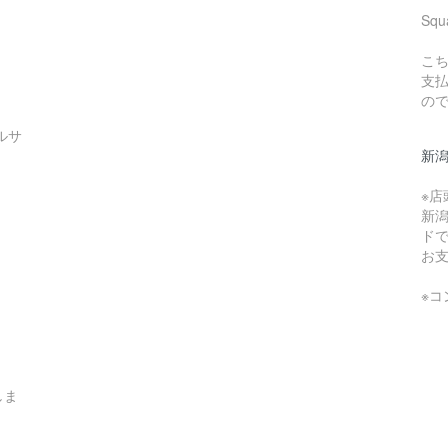
Sq
こち
支
の
ルサ
新
※
新
ド
お
※
しま