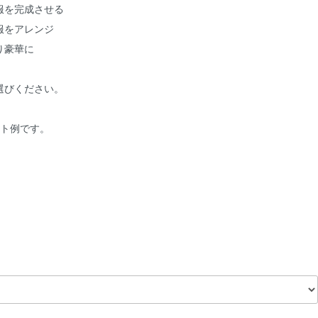
服を完成させる
服をアレンジ
り豪華に
選びください。
ート例です。