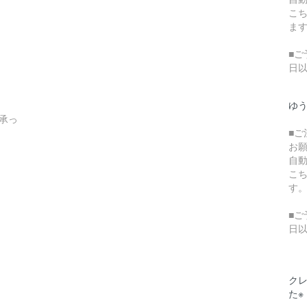
こ
ま
■ご
日
ゆ
承っ
■
お
自
こ
す
■ご
日
クレ
た※