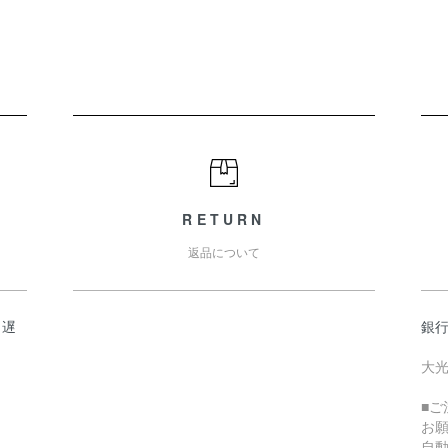
RETURN
返品について
日遅
銀
大光
■
お
自