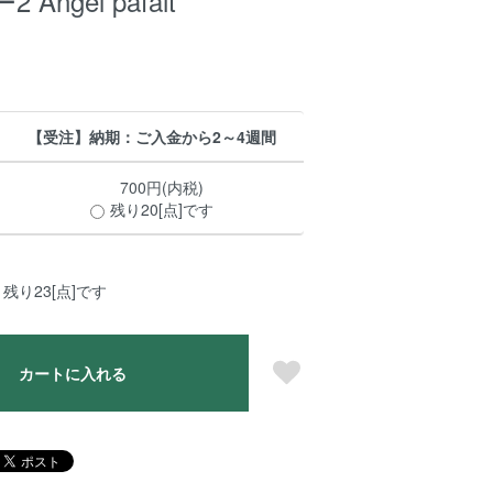
ngel pafait
【受注】納期：ご入金から2～4週間
700円(内税)
残り20[点]です
残り23[点]です
カートに入れる