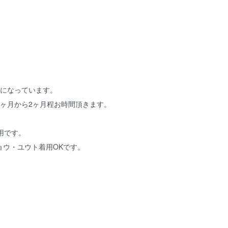
品になっています。
1ヶ月から2ヶ月程お時間頂きます。
用です。
ョウ・ユウト着用OKです。