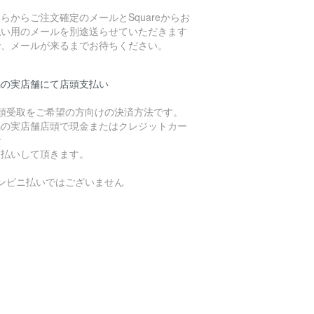
らからご注文確定のメールとSquareからお
払い用のメールを別途送らせていただきます
で、メールが来るまでお待ちください。
潟の実店舗にて店頭支払い
店頭受取をご希望の方向けの決済方法です。
潟の実店舗店頭で現金またはクレジットカー
で
支払いして頂きます。
コンビニ払いではございません