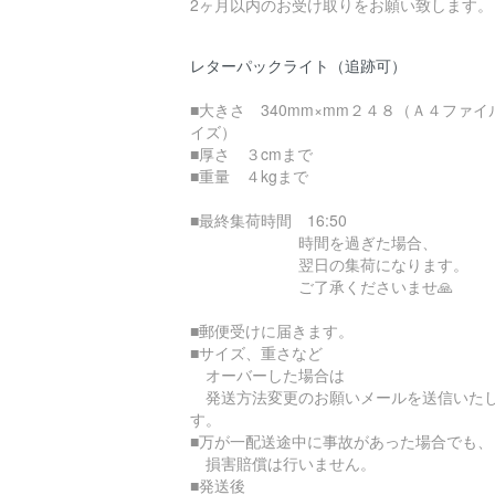
2ヶ月以内のお受け取りをお願い致します。
レターパックライト（追跡可）
■大きさ 340mm×mm２４８（Ａ４ファイ
イズ）
■厚さ ３cmまで
■重量 ４kgまで
■最終集荷時間 16:50
時間を過ぎた場合、
翌日の集荷になります。
ご了承くださいませ🙏
■郵便受けに届きます。
■サイズ、重さなど
オーバーした場合は
発送方法変更のお願いメールを送信いた
す。
■万が一配送途中に事故があった場合でも、
損害賠償は行いません。
■発送後