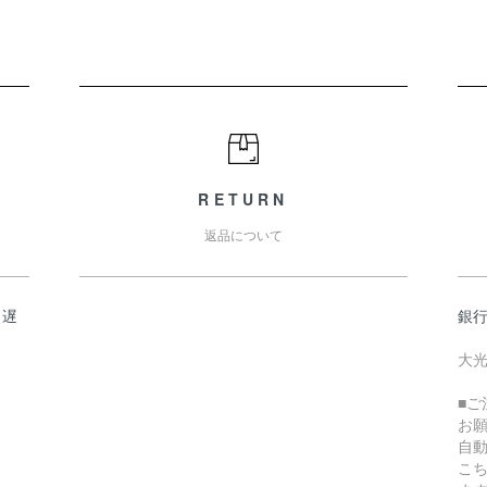
RETURN
返品について
日遅
銀
大光
■
お
自
こ