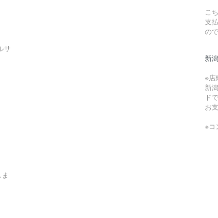
こち
支
の
ルサ
新
※
新
ド
お
※
しま