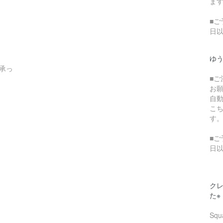
ま
■ご
日
ゆ
承っ
■
お
自
こ
す
■ご
日
クレ
た※
Sq