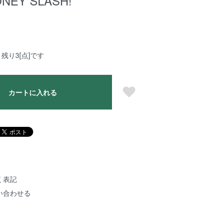
NEY SLASH!
残り3[点]です
カートに入れる
く表記
い合わせる