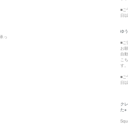
■ご
日
ゆ
承っ
■
お
自
こ
す
■ご
日
クレ
た※
Sq