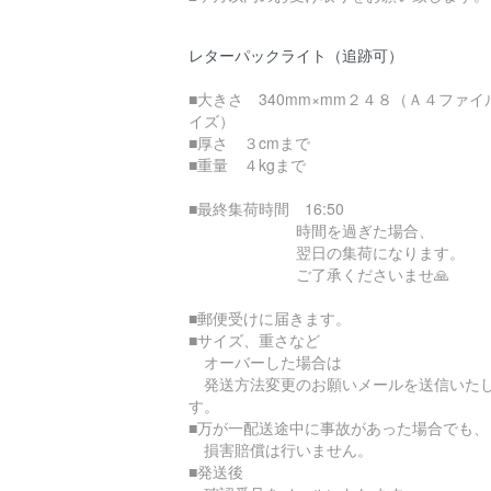
レターパックライト（追跡可）
■大きさ 340mm×mm２４８（Ａ４ファイ
イズ）
■厚さ ３cmまで
■重量 ４kgまで
■最終集荷時間 16:50
時間を過ぎた場合、
翌日の集荷になります。
ご了承くださいませ🙏
■郵便受けに届きます。
■サイズ、重さなど
オーバーした場合は
発送方法変更のお願いメールを送信いた
す。
■万が一配送途中に事故があった場合でも、
損害賠償は行いません。
■発送後