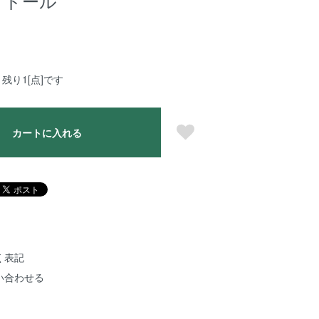
アドール
残り1[点]です
カートに入れる
く表記
い合わせる