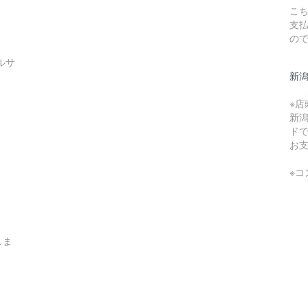
こち
支
の
ルサ
新
※
新
ド
お
※
しま