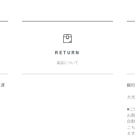
RETURN
返品について
日遅
銀
大光
■
お
自
こ
ま