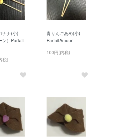
ナナ(小)
青りんごあめ(小)
）Parfait
ParfaitAmour
100円(内税)
内税)