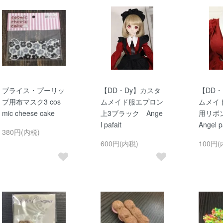
ブライス・プーリッ
【DD・Dy】カスタ
【DD・
プ用布マスク3 cos
ムメイド服エプロン
ムメイ
mic cheese cake
上3ブラック Ange
用リボ
l pafait
Angel p
380円(内税)
600円(内税)
100円(