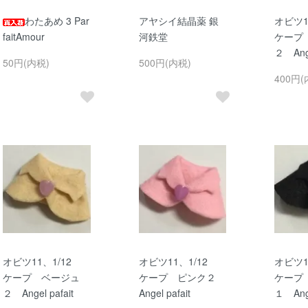
わたあめ 3 Par
アヤシイ結晶薬 銀
オビツ1
faitAmour
河鉄堂
ケープ
２ Ange
50円(内税)
500円(内税)
400円(
オビツ11、1/12
オビツ11、1/12
オビツ1
ケープ ベージュ
ケープ ピンク２
ケープ
２ Angel pafait
Angel pafait
１ Ange