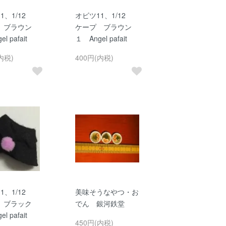
1、1/12
オビツ11、1/12
 ブラウン
ケープ ブラウン
l pafait
１ Angel pafait
内税)
400円(内税)
1、1/12
美味そうなやつ・お
 ブラック
でん 銀河鉄堂
l pafait
450円(内税)