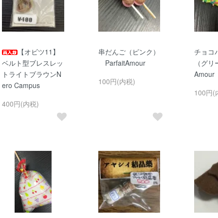
【オビツ11】
串だんご（ピンク）
チョコバ
ベルト型ブレスレッ
ParfaitAmour
（グリーン
トライトブラウンN
Amour
100円(内税)
ero Campus
100円(
400円(内税)