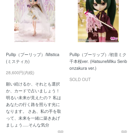
Pullip（プーリップ）/Mistica
Pullip（プーリップ）/初音ミク
(ミスティカ)
千本桜ver. (HatsuneMiku Senb
onzakura ver.)
28,600円(内税)
SOLD OUT
願い続けるか、それとも選択
か、カードで占いましょう！
明るい未来が見えたの？ 私は
あなたの行く路を照らす光に
なります。 さあ、私の手を取
って、未来を一緒に築きあげ
ましょう.....そんな気分