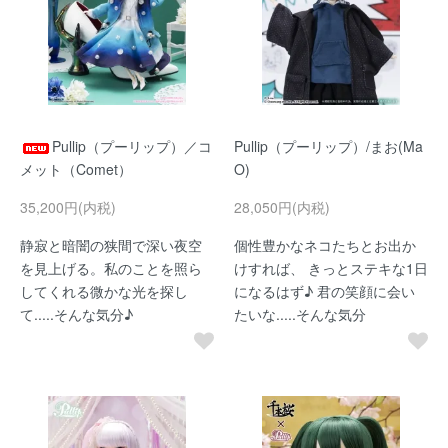
Pullip（プーリップ）／コ
Pullip（プーリップ）/まお(Ma
メット（Comet）
O)
35,200円(内税)
28,050円(内税)
静寂と暗闇の狭間で深い夜空
個性豊かなネコたちとお出か
を見上げる。私のことを照ら
けすれば、 きっとステキな1日
してくれる微かな光を探し
になるはず♪ 君の笑顔に会い
て.....そんな気分♪
たいな.....そんな気分