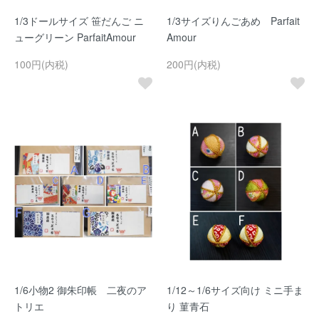
1/3ドールサイズ 笹だんご ニ
1/3サイズりんごあめ Parfait
ューグリーン ParfaitAmour
Amour
100円(内税)
200円(内税)
1/6小物2 御朱印帳 二夜のア
1/12～1/6サイズ向け ミニ手ま
トリエ
り 菫青石