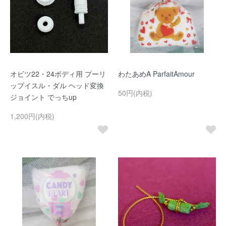
オビツ22・24ボディ用 プーリ
わたあめA ParfaitAmour
ップイスル・ダル ヘッド変換
50円(内税)
ジョイント でっちup
1,200円(内税)