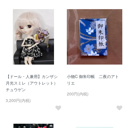
【ドール・人兼用】カンザシ
小物C 御朱印帳 二夜のアト
月光スミレ（アウトレット）
リエ
チュウゲン
200円(内税)
3,200円(内税)