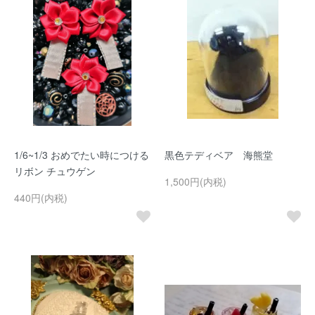
1/6~1/3 おめでたい時につける
黒色テディベア 海熊堂
リボン チュウゲン
1,500円(内税)
440円(内税)