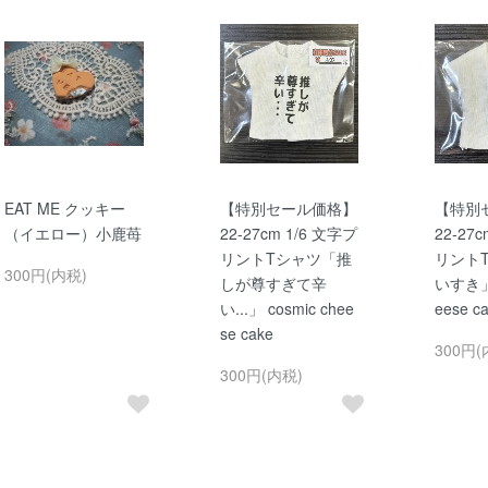
EAT ME クッキー
【特別セール価格】
【特別
（イエロー）小鹿苺
22-27cm 1/6 文字プ
22-27
リントTシャツ「推
リント
300円(内税)
しが尊すぎて辛
いすき」 
い...」 cosmic chee
eese c
se cake
300円(
300円(内税)