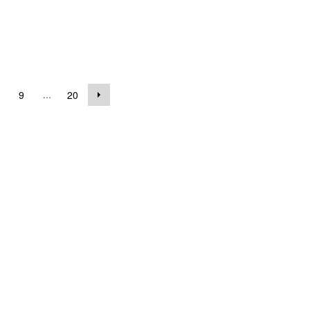
...
9
20