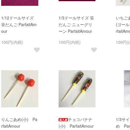
1/12ドールサイズ
1/3ドールサイズ 笹
いちご
笹だんご ParfaitAm
だんご ニューグリ
(ゴール
our
ーン ParfaitAmour
rfaitAm
100円(内税)
100円(内税)
100円(
りんごあめ(小) Pa
チョコバナナ
1/3サ
rfaitAmour
(小) ParfaitAmour
め Parf