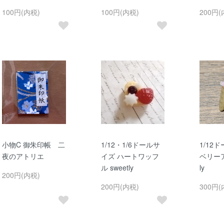
100円(内税)
100円(内税)
200円(
小物C 御朱印帳 二
1/12・1/6ドールサ
1/12
夜のアトリエ
イズ ハートワッフ
ベリーア
ル sweetly
ly
200円(内税)
200円(内税)
300円(