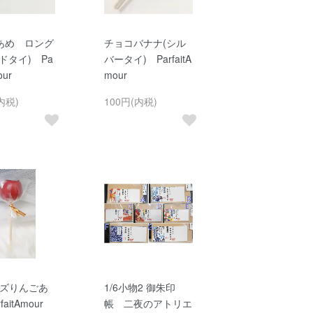
あめ ロング
チョコバナナ(シル
ドタイ) Pa
バータイ) ParfaitA
our
mour
内税)
100円(内税)
イズりんごあ
1/6小物2 御朱印
aitAmour
帳 二夜のアトリエ