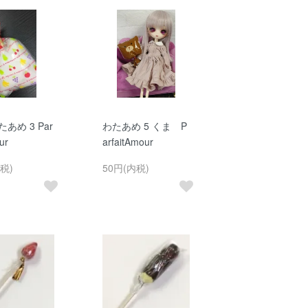
たあめ 3 Par
わたあめ 5 くま P
ur
arfaitAmour
税)
50円(内税)