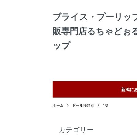
ブライス・プーリッ
販専門店るちゃどぉ
ップ
新潟に
ホーム
ドール種類別
1/3
カテゴリー