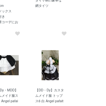
cm
網タイツ
ソックス
付き
隈コーデにお
Dy・MDD】
【DD・Dy】カスタ
ムメイド服ス
ムメイド服 トップ
ngel pafai
ス6 白 Angel pafait