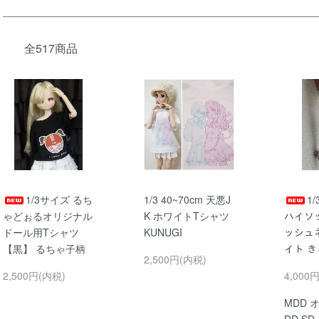
全517商品
1/3サイズ るち
1/3 40~70cm 天悪J
1/
ゃどぉるオリジナル
K ホワイトTシャツ
ハイソ
ドール用Tシャツ
KUNUGI
ッシュ
【黒】 るちゃ子柄
イト き
2,500円(内税)
2,500円(内税)
4,000
MDD オ
DD SD