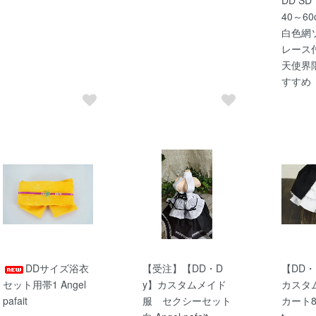
40～60
白色網
レース
天使界
すすめ
DDサイズ浴衣
【受注】【DD・D
【DD・
セット用帯1 Angel
y】カスタムメイド
カスタ
pafait
服 セクシーセット
カート8 A