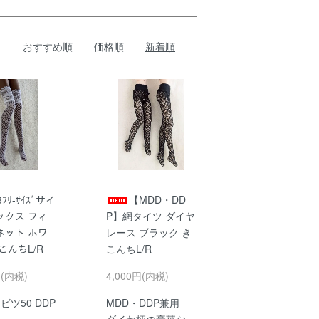
おすすめ順
価格順
新着順
3ﾌﾘ-ｻｲｽﾞサイ
【MDD・DD
ックス フィ
P】網タイツ ダイヤ
ネット ホワ
レース ブラック き
こんちL/R
こんちL/R
円(内税)
4,000円(内税)
ビツ50 DDP
MDD・DDP兼用
ダイヤ柄の豪華な