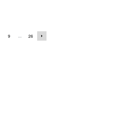
...
9
26