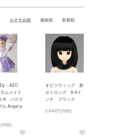
おすすめ順
価格順
新着順
Dy・AZO
オビツウィッグ 新
スタムメイド
セミロング 8-9イ
ットK パステ
ンチ ブラック
 Angel p
2,640円(内税)
円(内税)