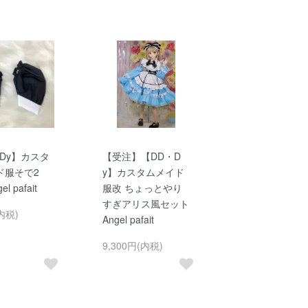
Dy】カスタ
【受注】【DD・D
ド服そで2
y】カスタムメイド
l pafait
服改 ちょっとやり
すぎアリス風セット
内税)
Angel pafait
9,300円(内税)