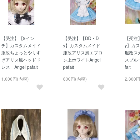
【受注】【9イン
【受注】【DD・D
【受注
チ】カスタムメイド
y】カスタムメイド
y】カ
服改ちょっとやりす
服改アリス風エプロ
服改ス
ぎアリス風ヘッドド
ン上ホワイトAngel
スブルー 
レス Angel pafait
pafait
fait
1,000円(内税)
800円(内税)
2,300