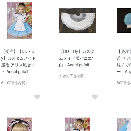
【受注】【DD・D
【DD・Dy】カスタ
【受注
y】カスタムメイド
ムメイド服パニエ1
y】カ
服改 アリス風セッ
白 Angel pafait
服そで
ト Angel pafait
ー Ange
1,200円(内税)
6,100円(内税)
800円(