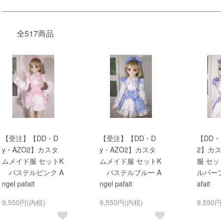
全517商品
【受注】【DD・D
【受注】【DD・D
【DD・
y・AZO2】カスタ
y・AZO2】カスタ
2】カ
ムメイド服 セットK
ムメイド服 セットK
服 セ
パステルピンク A
パステルブルー A
ルパープル
ngel pafait
ngel pafait
afait
9,550円(内税)
9,550円(内税)
9,550