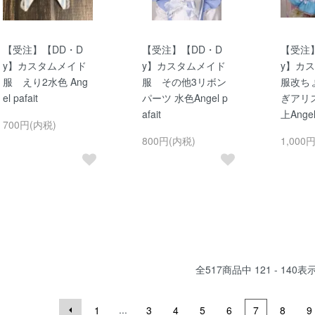
【受注】【DD・D
【受注】【DD・D
【受注
y】カスタムメイド
y】カスタムメイド
y】カ
服 えり2水色 Ang
服 その他3リボン
服改ち
el pafait
パーツ 水色Angel p
ぎアリ
afait
上Angel 
700円(内税)
800円(内税)
1,000
全
517
商品中
121 - 140
表
...
1
3
4
5
6
7
8
9