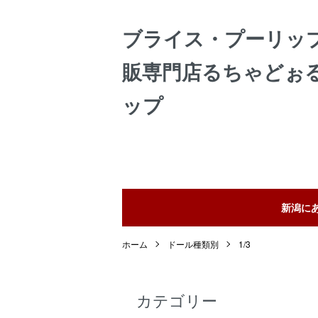
ブライス・プーリッ
販専門店るちゃどぉ
ップ
新潟に
ホーム
ドール種類別
1/3
カテゴリー