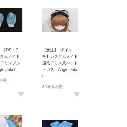
】【DD・D
【受注】【9イン
スタムメイド
チ】カスタムメイド
2アリスブル
服改アリス風ヘッド
l pafait
ドレス Angel pafai
t
内税)
800円(内税)