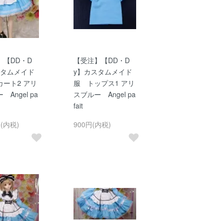
】【DD・D
【受注】【DD・D
スタムメイド
y】カスタムメイド
カート2 アリ
服 トップス1 アリ
Angel pa
スブルー Angel pa
fait
円(内税)
900円(内税)