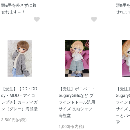
頭&手を外さずに着
頭&手
せれます～！
せれま
【受注】【DD・DD
【受注】ボニバニ・
【受注
dy・MDD・アイコ
SugaryGirlsなど ブ
Sugary
レプチ】カーディガ
ラインドドール汎用
ライン
ン（グレー）海熊堂
サイズ 長袖シャツ
サイズ
海熊堂
っとパ
3,500円(内税)
堂
1,000円(内税)