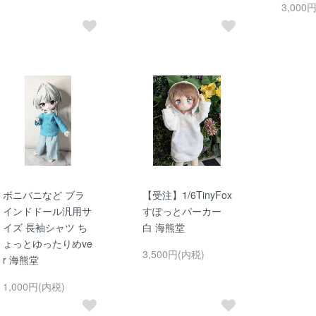
3,000
ボニバニなど ブラ
【受注】1/6TinyFox
インドドール汎用サ
すぽっとパーカー
イズ 長袖シャツ ち
白 海熊堂
ょっとゆったりめve
3,500円(内税)
r 海熊堂
1,000円(内税)