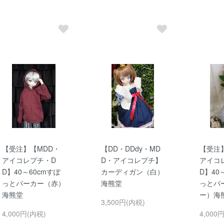
【受注】【MDD・
【DD・DDdy・MD
【受注
アイコレプチ・D
D・アイコレプチ】
アイコ
D】40～60cmすぽ
カーディガン（白）
D】40
っとパーカー（赤）
海熊堂
っとパ
海熊堂
ー）海
3,500円(内税)
4,000円(内税)
4,000