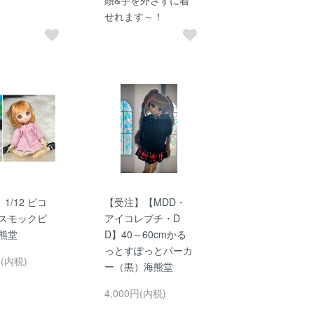
せれます～！
1/12 ピコ
【受注】【MDD・
 スモックピ
アイコレプチ・D
海熊堂
D】40～60cmかる
っとすぽっとパーカ
円(内税)
ー（黒）海熊堂
4,000円(内税)