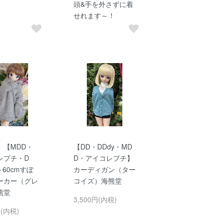
頭&手を外さずに着
せれます～！
】【MDD・
【DD・DDdy・MD
レプチ・D
D・アイコレプチ】
～60cmすぽ
カーディガン（ター
ーカー（グレ
コイズ）海熊堂
熊堂
3,500円(内税)
円(内税)