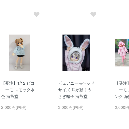
【受注】1/12 ピコ
ピュアニーモヘッド
【受注】
ニーモ スモック水
サイズ 耳が動くう
ニーモ
色 海熊堂
さぎ帽子 海熊堂
ンク 
2,000円(内税)
3,000円(内税)
2,000