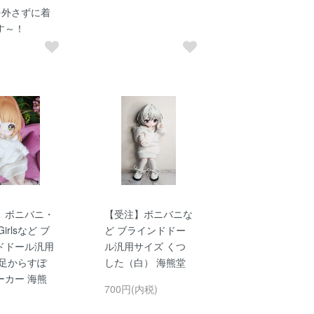
を外さずに着
す～！
】ボニバニ・
【受注】ボニバニな
Girlsなど ブ
ど ブラインドドー
ドドール汎用
ル汎用サイズ くつ
 足からすぽ
した（白） 海熊堂
ーカー 海熊
700円(内税)