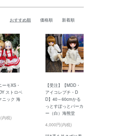
おすすめ順
価格順
新着順
ニーモXS・
【受注】【MDD・
ODY ストロベ
アイコレプチ・D
クニック 海
D】40～60cmかる
っとすぽっとパーカ
ー（白）海熊堂
円(内税)
4,000円(内税)
頭&手を外さずに着