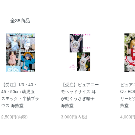
全38商品
【受注】1/3・40・
【受注】ピュアニー
ピュア
45・50cm 幼児服
モヘッドサイズ 耳
Q'z B
スモック・半袖ブラ
が動くうさぎ帽子
リーピ
ウス 海熊堂
海熊堂
熊堂
2,500円(内税)
3,000円(内税)
4,000