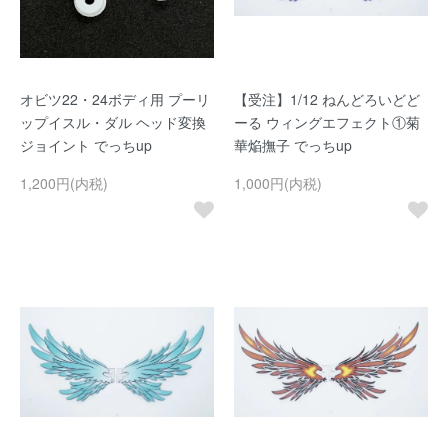
オビツ22・24ボディ用 プーリ
【受注】1/12 ねんどろいどど
ップイスル・ダル ヘッド変換
ーる ウィングエフェクト①菊
ジョイント でっちup
華焔撫子 でっちup
1,200円(内税)
1,000円(内税)