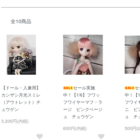
全10商品
【ドール・人兼用】
セール実施
セ
カンザシ月光スミレ
中！【1/6】フワッ
中！【1
（アウトレット）チ
フワイヤーマフ・ラ
フワイ
ュウゲン
ージ ピンクベージ
ニ ピ
ュ チュウゲン
ュ チ
3,200円(内税)
600円(内税)
500円(