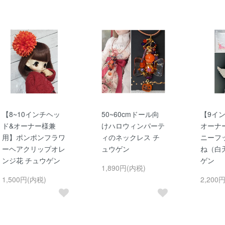
【8~10インチヘッ
50~60cmドール向
【9イ
ド&オーナー様兼
けハロウィンパーテ
オーナ
用】ポンポンフラワ
ィのネックレス チ
ニーフ
ーヘアクリップオレ
ュウゲン
ね（白
ンジ花 チュウゲン
ゲン
1,890円(内税)
1,500円(内税)
2,200