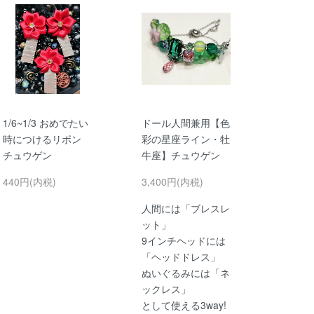
1/6~1/3 おめでたい
ドール人間兼用【色
時につけるリボン
彩の星座ライン・牡
チュウゲン
牛座】チュウゲン
440円(内税)
3,400円(内税)
人間には「ブレスレ
ット」
9インチヘッドには
「ヘッドドレス」
ぬいぐるみには「ネ
ックレス」
として使える3way!