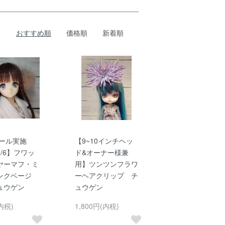
おすすめ順
価格順
新着順
ール実施
【9~10インチヘッ
/6】フワッ
ド&オーナー様兼
ヤーマフ・ミ
用】ツンツンフラワ
ンクベージ
ーヘアクリップ チ
ュウゲン
ュウゲン
内税)
1,800円(内税)