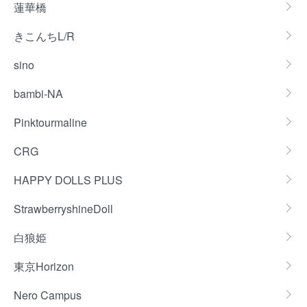
蓮華橋
きこんちL/R
sino
bambi-NA
Pinktourmaline
CRG
HAPPY DOLLS PLUS
StrawberryshineDoll
白狼姫
東京Horizon
Nero Campus