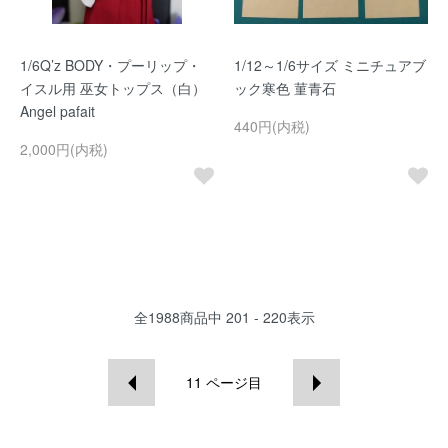
1/6Q’z BODY・プーリップ・
1/12～1/6サイズ ミニチュアブ
イスル用 巫女トップス（白）
ック寒色 菫青石
Angel pafait
440円(内税)
2,000円(内税)
全
1988
商品中
201 - 220
表示
11
ページ目