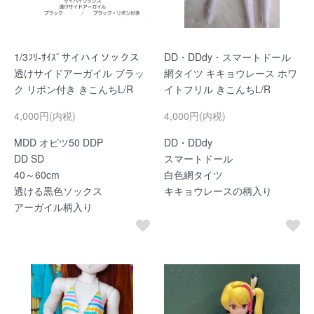
1/3ﾌﾘ-ｻｲｽﾞサイハイソックス
DD・DDdy・スマートドール
透けサイドアーガイル ブラッ
網タイツ キキョウレース ホワ
ク リボン付き きこんちL/R
イトフリル きこんちL/R
4,000円(内税)
4,000円(内税)
MDD オビツ50 DDP
DD・DDdy
DD SD
スマートドール
40～60cm
白色網タイツ
透ける黒色ソックス
キキョウレースの柄入り
アーガイル柄入り