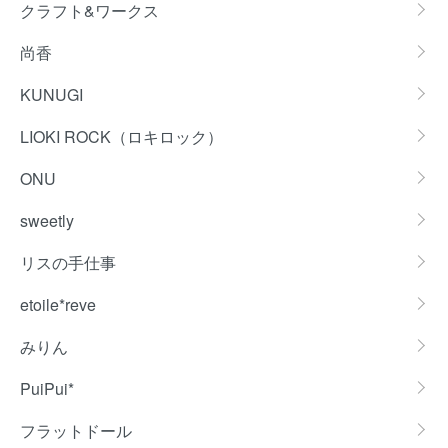
クラフト&ワークス
尚香
KUNUGI
LIOKI ROCK（ロキロック）
ONU
sweetly
リスの手仕事
etoile*reve
みりん
PuiPui*
フラットドール