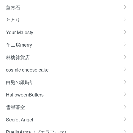
菫青石
ととり
Your Majesty
羊工房merry
林檎雑貨店
cosmic cheese cake
白兎の銀時計
HalloweenButlers
雪星蒼空
Secret Angel
PuellaArma（プエラアルマ）