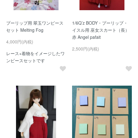
プーリップ用 翠玉ワンピース
1/6Q’z BODY・プーリップ・
セット Melting Fog
イスル用 巫女スカート（長）
赤 Angel pafait
4,000円(内税)
2,500円(内税)
レース×着物をイメージしたワ
ンピースセットです