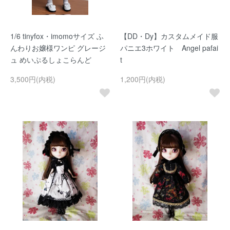
1/6 tinyfox・imomoサイズ ふ
【DD・Dy】カスタムメイド服
んわりお嬢様ワンピ グレージ
パニエ3ホワイト Angel pafai
ュ めいぷるしょこらんど
t
3,500円(内税)
1,200円(内税)