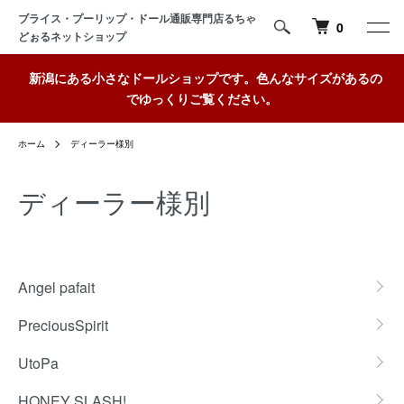
ブライス・プーリップ・ドール通販専門店るちゃ
0
どぉるネットショップ
新潟にある小さなドールショップです。色んなサイズがあるの
でゆっくりご覧ください。
ホーム
ディーラー様別
ディーラー様別
グループ一覧
Angel pafait
PreciousSpirit
UtoPa
HONEY SLASH!