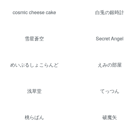
cosmic cheese cake
白兎の銀時計
雪星蒼空
Secret Angel
めいぷるしょこらんど
えみの部屋
浅草堂
てっつん
桃らぱん
破魔矢