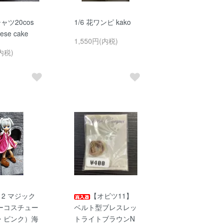
ャツ20cos
1/6 花ワンピ kako
eese cake
1,550円(内税)
内税)
/12 マジック
【オビツ11】
ーコスチュー
ベルト型ブレスレッ
・ピンク）海
トライトブラウンN