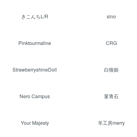
きこんちL/R
sino
Pinktourmaline
CRG
StrawberryshineDoll
白狼姫
Nero Campus
菫青石
Your Majesty
羊工房merry