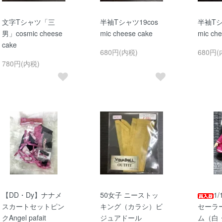
文字Tシャツ「三
半袖Tシャツ19cos
半袖Tシ
男」cosmic cheese
mic cheese cake
mic ch
cake
680円(内税)
680円(
780円(内税)
【DD・Dy】ナナメ
50女子 ニーストッ
1
スカートセットピン
キング（カラシ）ビ
セーラ
クAngel pafait
ジュアドール
ム（白