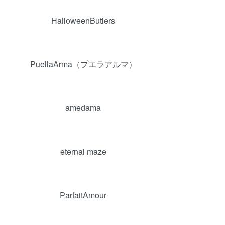
HalloweenButlers
PuellaArma（プエラアルマ）
amedama
eternal maze
ParfaitAmour