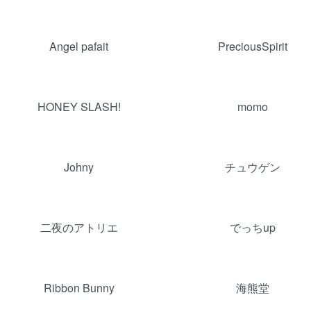
グループ一覧
Angel pafait
PreciousSpirit
HONEY SLASH!
momo
Johny
チュウゲン
二夜のアトリエ
でっちup
Ribbon Bunny
海熊堂