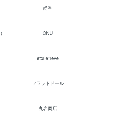
尚香
ク）
ONU
etoile*reve
フラットドール
丸岩商店