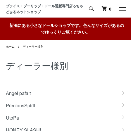
ブライス・プーリップ・ドール通販専門店るちゃ
0
どぉるネットショップ
新潟にある小さなドールショップです。色んなサイズがあるの
でゆっくりご覧ください。
ホーム
ディーラー様別
ディーラー様別
グループ一覧
Angel pafait
PreciousSpirit
UtoPa
HONEY SLASH!