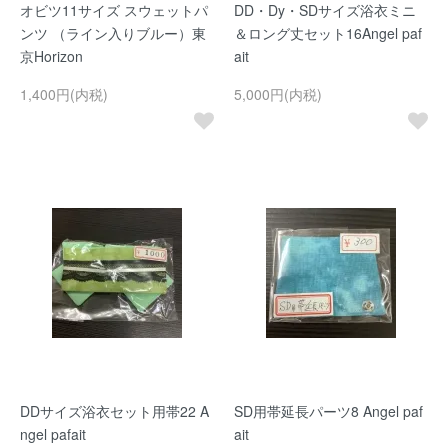
オビツ11サイズ スウェットパ
DD・Dy・SDサイズ浴衣ミニ
ンツ （ライン入りブルー）東
＆ロング丈セット16Angel paf
京Horizon
ait
1,400円(内税)
5,000円(内税)
DDサイズ浴衣セット用帯22 A
SD用帯延長パーツ8 Angel paf
ngel pafait
ait