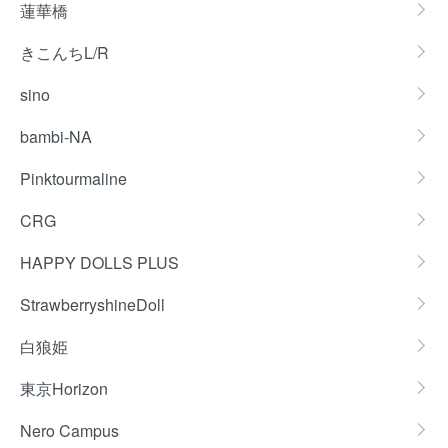
蓮華橋
きこんちL/R
sino
bambi-NA
Pinktourmaline
CRG
HAPPY DOLLS PLUS
StrawberryshineDoll
白狼姫
東京Horizon
Nero Campus