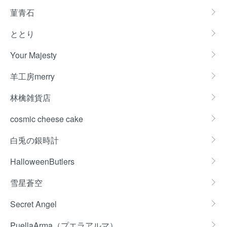
菫青石
ととり
Your Majesty
羊工房merry
林檎雑貨店
cosmic cheese cake
白兎の銀時計
HalloweenButlers
雪星蒼空
Secret Angel
PuellaArma（プエラアルマ）