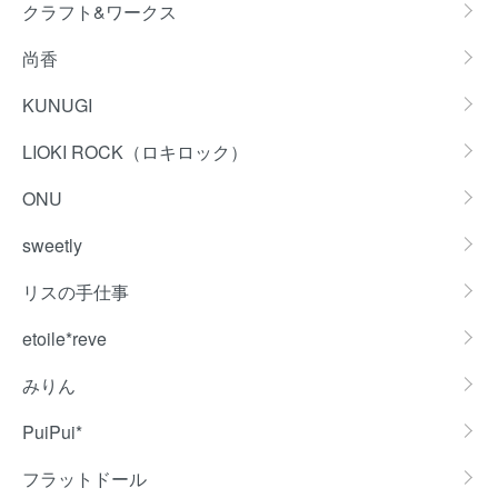
クラフト&ワークス
尚香
KUNUGI
LIOKI ROCK（ロキロック）
ONU
sweetly
リスの手仕事
etoile*reve
みりん
PuiPui*
フラットドール