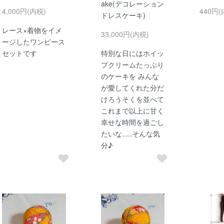
ake(デコレーション
4,000円(内税)
440円(
ドレスケーキ)
レース×着物をイメ
33,000円(内税)
ージしたワンピース
セットです
特別な⽇にはホイッ
プクリームたっぷり
のケーキを みんな
が愛してくれた分だ
けろうそくを並べて
これまで以上に⽢く
幸せな時間を過ごし
たいな.....そんな気
分♪