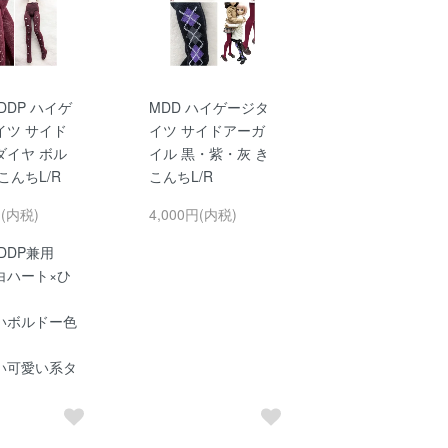
DDP ハイゲ
MDD ハイゲージタ
イツ サイド
イツ サイドアーガ
ダイヤ ボル
イル 黒・紫・灰 き
こんちL/R
こんちL/R
円(内税)
4,000円(内税)
DDP兼用
白ハート×ひ
いボルドー色
い可愛い系タ