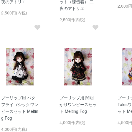
夜のアトリエ
ット（練習着） 二
2,000
夜のアトリエ
2,500円(内税)
2,500円(内税)
プーリップ用 バタ
プーリップ用 闇明
プーリッ
フライゴシックワン
かりワンピースセッ
Tale
ピースセット Meltin
ト Melting Fog
ット Mel
g Fog
4,000円(内税)
4,500
4,000円(内税)