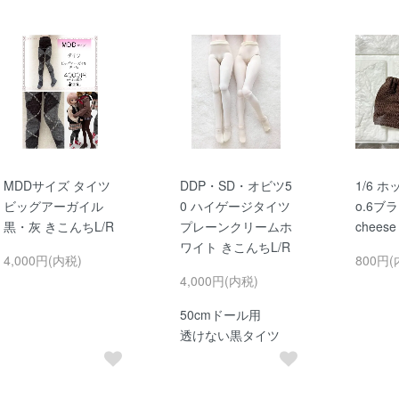
MDDサイズ タイツ
DDP・SD・オビツ5
1/6 
ビッグアーガイル
0 ハイゲージタイツ
o.6ブラ
黒・灰 きこんちL/R
プレーンクリームホ
cheese
ワイト きこんちL/R
4,000円(内税)
800円(
4,000円(内税)
50cmドール用
透けない黒タイツ