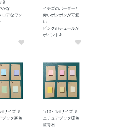
付き！
やかな
イチゴのボーダーと
クロアなワン
赤いポンポンが可愛
ト
い！
ピンクのチュールが
ポイント♪
1/6サイズ ミ
1/12～1/6サイズ ミ
アブック寒色
ニチュアブック暖色
菫青石