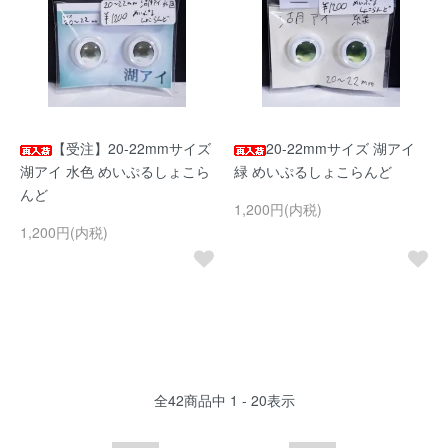
【受注】20-22mmサイズ
20-22mmサイズ 湖アイ
湖アイ 水色 めいぷるしょこら
緑 めいぷるしょこらんど
んど
1,200円(内税)
1,200円(内税)
全
42
商品中
1 - 20
表示