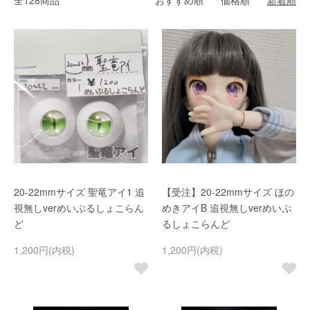
全128商品
おすすめ順
価格順
新着順
20-22mmサイズ 聖竜アイ1 追
【受注】20-22mmサイズ ほの
視無しverめいぷるしょこらん
めきアイB 追視無しverめいぷ
ど
るしょこらんど
1,200円(内税)
1,200円(内税)